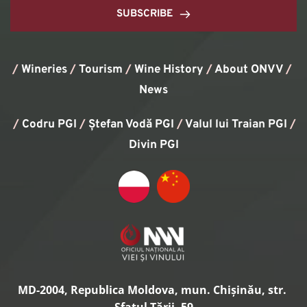
SUBSCRIBE
/
Wineries
/
Tourism
/
Wine History
/ 
About ONVV
/
News
/
Codru PGI
/
Ștefan Vodă PGI
/
Valul lui Traian PGI
/ 
Divin PGI
MD-2004, Republica Moldova, mun. Chișinău, str. 
Sfatul Țării, 59