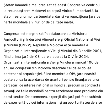
Ștefan Iamandi a mai precizat că acest Congres va contribui
la recunoașterea Moldovei ca o țară vinicolă importantă, la
stabilirea unor noi parteneriate, dar și va repoziționa țara pe
harta mondială a vinurilor de calitate înaltă.
Congresul este organizat în colaborare cu Ministerul
Agriculturii și Industriei Alimentare și Oficiul Național al Viei
și Vinului (ONVV). Republica Moldova este membră a
Organizației Internaționale a Viei și Vinului din 3 aprilie 2001,
fiind prima țară din CSI care a aderat la OIV. În 2024,
Organizația Internațională a Viei și Vinului a marcat 100 de
ani, iar congresul din Moldova deschide cel de-al doilea
centenar al organizației. Fiind membră a OIV, țara noastră
poate aplica la acordarea de granturi pentru finanțarea unor
cercetări de interes național şi mondial, precum și contracta
savanți de talie mondială pentru rezolvarea unor probleme din
acest sector. De asemenea, experții din țară pot face schimb
de experiență cu cei internaționali și au oportunitatea de a se