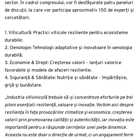
sector. În cadrul congresului, vor fi desfășurate patru paneluri
de discuții, la care vor participa aproximativ 150 de experți și
cercetători:
1. Viticultură: Practici viticole reziliente pentru ecosisteme
durabile;
2. Oenologie: Tehnologii adaptative și inovatoare în oenologia
durabilă;
3. Economie & Drept: Creșterea valorii - lanțuri valorice
favorabile și modele de afaceri reziliente;
4. Siguranță & Sănătate: Nutriție și sănătate - împărtășire,
grijă și bunăstare.
„Industria vitivinicolă trebuie să-și concentreze eforturile pe trei
piloni esențiali: reziliență, valoare și inovație. Vorbim aici despre
reziliența în fața provocărilor climatice și economice, creșterea
valorii prin promovarea calității și autenticității, iar inovația este
importantă pentru a răspunde cerințelor unei piețe dinamice.
Aceasta nu este doar o direcție de urmat, ci un angajament ferm