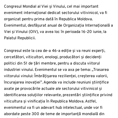
Congresul Mondial al Viei și Vinului, cel mai important
eveniment internațional dedicat sectorului vitivinicol, va fi
organizat pentru prima dată în Republica Moldova.
Evenimentul, desfășurat anual de Organizația Internațională a
Viei și Vinului (OIV), va avea loc în perioada 16-20 iunie, la
Palatul Republicii.
Congresul este la cea de-a 46-a ediție și va reuni experți,
cercetători, viticultori, enologi, producători și decidenți
politici din 51 de țări membre, pentru a discuta viitorul
industriei vinului. Evenimentul se va axa pe tema: „Trasarea
viitorului vinului: Îmbrățișarea rezilienței, creșterea valorii,
încurajarea inovației”. Agenda va include reuniuni științifice
axate pe provocările actuale ale sectorului vitivinicol și
identificarea soluțiilor relevante, prezentări științifice privind
viticultura și vinificația în Republica Moldova. Astfel,
evenimentul va fi un adevart hub intelectual, unde vor fi
abordate peste 300 de teme de importanță mondială din