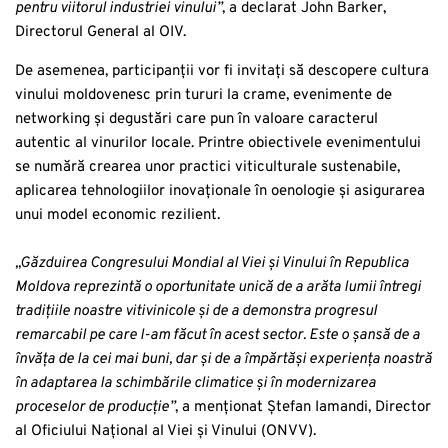
pentru viitorul industriei vinului”
, a declarat John Barker,
Directorul General al OIV.
De asemenea, participanții vor fi invitați să descopere cultura
vinului moldovenesc prin tururi la crame, evenimente de
networking și degustări care pun în valoare caracterul
autentic al vinurilor locale. Printre obiectivele evenimentului
se numără crearea unor practici viticulturale sustenabile,
aplicarea tehnologiilor inovaționale în oenologie și asigurarea
unui model economic rezilient.
„Găzduirea Congresului Mondial al Viei și Vinului în Republica
Moldova reprezintă o oportunitate unică de a arăta lumii întregi
tradițiile noastre vitivinicole și de a demonstra progresul
remarcabil pe care l-am făcut în acest sector. Este o șansă de a
învăța de la cei mai buni, dar și de a împărtăși experiența noastră
în adaptarea la schimbările climatice și în modernizarea
proceselor de producție”
, a menționat Ștefan Iamandi, Director
al Oficiului Național al Viei și Vinului (ONVV).