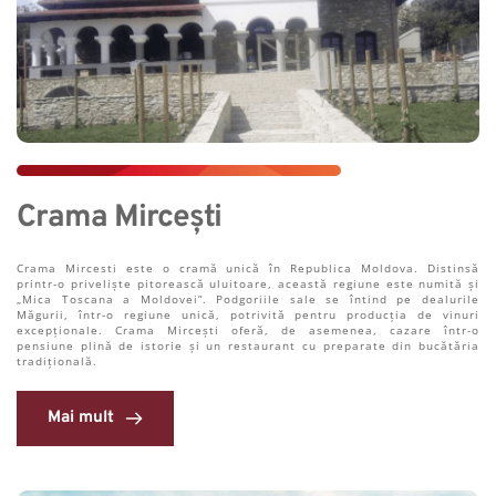
Crama Mircești
Crama Mircesti este o cramă unică în Republica Moldova. Distinsă 
printr-o priveliște pitorească uluitoare, această regiune este numită și 
„Mica Toscana a Moldovei”. Podgoriile sale se întind pe dealurile 
Măgurii, într-o regiune unică, potrivită pentru producția de vinuri 
excepționale. Crama Mircești oferă, de asemenea, cazare într-o 
pensiune plină de istorie și un restaurant cu preparate din bucătăria 
tradițională.
Mai mult