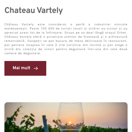
Chateau Vartely
Château Vartely este considerat o perlă a industriei vinicole 
moldovenești. Peste 100 000 de turiști locali și străini au vizitat și au 
apreciat acest loc de la înființare. Situat pe un deal lângă orașul Orhei, 
Château Vartely oferă o priveliște uimitor de frumoasă și o arhitectură 
remarcabilă. Oaspeții se pot bucura de mese delicioase în restaurant, 
pot petrece noaptea în cele 3 vile turistice din incintă și pot alege o 
sticlă din colecția de vinuri pentru degustare într-una din cele două 
camere de degustare.
Mai mult