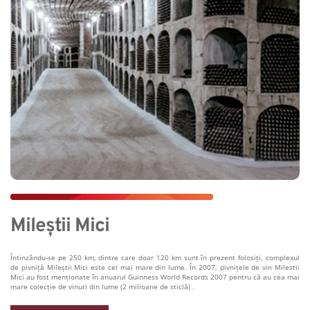
Mileștii Mici
Întinzându-se pe 250 km, dintre care doar 120 km sunt în prezent folosiți, complexul 
de pivniță Mileștii Mici este cel mai mare din lume. În 2007, pivnițele de vin Milestii 
Mici au fost menționate în anuarul Guinness World Records 2007 pentru că au cea mai 
mare colecție de vinuri din lume (2 milioane de sticlă) .