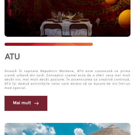
ATU
Situată în capitala Republicii Moldova, ATU este cunoscută ca prima 
cramă urbană din țară. Conceptul cramei este de a oferi ceva mai mult 
decât vin, mai mult decât pasiune. În ascensiunea sa creativă continuă, 
ATU își dedică activitățile celor care doresc să se bucure de vin într-un 
mod special.
Mai mult