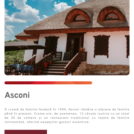
Asconi
O cramă de familie fondată în 1994, Asconi rămâne o afacere de familie 
până în prezent. Crama are, de asemenea, 12 căsuțe rustice cu un total 
de 20 de camere și un restaurant tradițional cu rețete de familie 
reinventate, oferind oaspeților gusturi autentice.