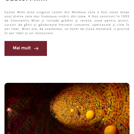
Castel Mimi este singurul castel din Moldova care a fost votat drept 
unul dintre cele mai frumoase vinării din lume. A fost construit în 1893 
de Constantin Mimi și include grădini și terase, zone pentru picnic, 
cursuri de gătit și găzduiește frecvent concerte, spectacole și cine în 
aer liber. Mimi are, de asemenea, un hotel de clasă mondială, o piscină 
în aer liber și un restaurant.
Mai mult