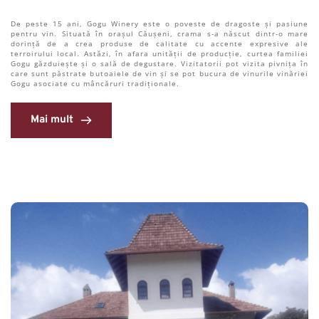
De peste 15 ani, Gogu Winery este o poveste de dragoste și pasiune 
pentru vin. Situată în orașul Căușeni, crama s-a născut dintr-o mare 
dorință de a crea produse de calitate cu accente expresive ale 
terroirului local. Astăzi, în afara unității de producție, curtea familiei 
Gogu găzduiește și o sală de degustare. Vizitatorii pot vizita pivnița în 
care sunt păstrate butoaiele de vin și se pot bucura de vinurile vinăriei 
Gogu asociate cu mâncăruri tradiționale.
Mai mult