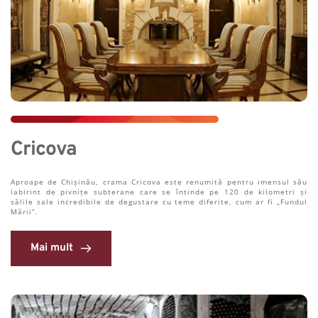
Cricova
Aproape de Chișinău, crama Cricova este renumită pentru imensul său 
labirint de pivnițe subterane care se întinde pe 120 de kilometri și 
sălile sale incredibile de degustare cu teme diferite, cum ar fi „Fundul 
Mării”.
Mai mult