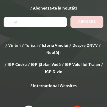
/
 Abonează-te la noutăți
ABONARE
/
Vinării
/
Turism
/
Istoria Vinului
/ 
Despre ONVV
/
Noutăți
/
IGP Codru
/
IGP Ștefan Vodă
/
IGP Valul lui Traian
/ 
IGP Divin
/
 International Websites