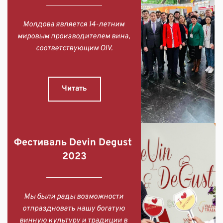
Молдова является 14-летним 
мировым производителем вина, 
соответствующим OIV.
Читать
Фестиваль Devin Degust 
2023
Мы были рады возможности 
отпраздновать нашу богатую 
винную культуру и традиции в 