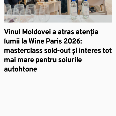
C
Vinul Moldovei a atras atenția
d
lumii la Wine Paris 2026:
masterclass sold-out și interes tot
mai mare pentru soiurile
autohtone