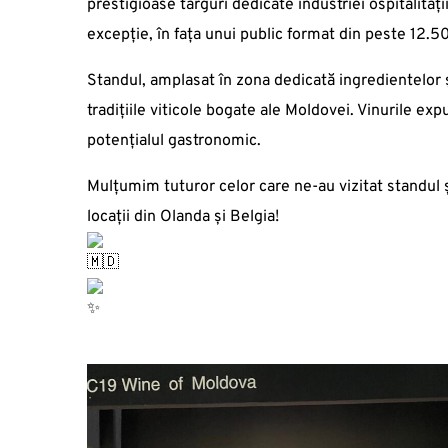
prestigioase târguri dedicate industriei ospitalităț
excepție, în fața unui public format din peste 12.50
Standul, amplasat în zona dedicată ingredientelor ș
tradițiile viticole bogate ale Moldovei. Vinurile exp
potențialul gastronomic.
Mulțumim tuturor celor care ne-au vizitat standul 
locații din Olanda și Belgia!