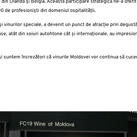
ii din Olanda și Belgia. Această participare strategică ne-a ofer
0 de profesioniști din domeniul ospitalității.
i vinurilor speciale, a devenit un punct de atracție prin degust
use, atât din soiuri autohtone cât și internaționale, au impresiona
și suntem încrezători că vinurile Moldovei vor continua să cucer