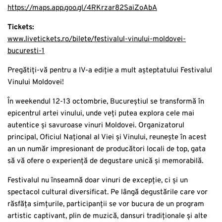
https://maps.app.goo.gl/4RKrzar82SaiZoAbA
Tickets:
www.livetickets.ro/bilete/festivalul-vinului-moldovei-
bucuresti-1
Pregătiți-vă pentru a IV-a ediție a mult așteptatului Festivalul
Vinului Moldovei!
În weekendul 12-13 octombrie, Bucureștiul se transformă în
epicentrul artei vinului, unde veți putea explora cele mai
autentice și savuroase vinuri Moldovei. Organizatorul
principal, Oficiul Național al Viei și Vinului, reunește în acest
an un număr impresionant de producători locali de top, gata
să vă ofere o experiență de degustare unică și memorabilă.
Festivalul nu înseamnă doar vinuri de excepție, ci și un
spectacol cultural diversificat. Pe lângă degustările care vor
răsfăța simțurile, participanții se vor bucura de un program
artistic captivant, plin de muzică, dansuri tradiționale și alte