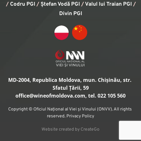
/
Codru PGI
/
Ștefan Vodă PGI
/
Valul lui Traian PGI
/ 
Divin PGI
MD-2004, Republica Moldova, mun. Chișinău, str. 
Sfatul Țării, 59
office
@wineofmoldova.com, tel. 022 105 560
Copyright © Oficiul Național al Viei și Vinului (ONVV). All rights 
reserved. Privacy Policy
Website created by CreateGo