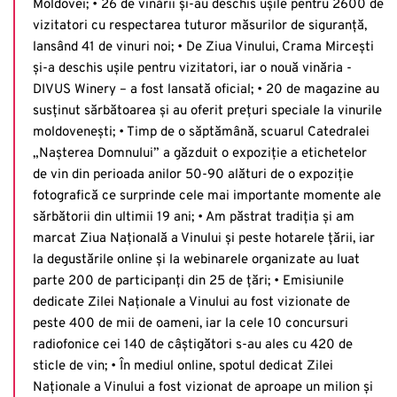
Moldovei; • 26 de vinării și-au deschis ușile pentru 2600 de
vizitatori cu respectarea tuturor măsurilor de siguranță,
lansând 41 de vinuri noi; • De Ziua Vinului, Crama Mircești
și-a deschis ușile pentru vizitatori, iar o nouă vinăria -
DIVUS Winery – a fost lansată oficial; • 20 de magazine au
susținut sărbătoarea și au oferit prețuri speciale la vinurile
moldovenești; • Timp de o săptămână, scuarul Catedralei
„Nașterea Domnului” a găzduit o expoziție a etichetelor
de vin din perioada anilor 50-90 alături de o expoziție
fotografică ce surprinde cele mai importante momente ale
sărbătorii din ultimii 19 ani; • Am păstrat tradiția și am
marcat Ziua Națională a Vinului și peste hotarele țării, iar
la degustările online și la webinarele organizate au luat
parte 200 de participanți din 25 de țări; • Emisiunile
dedicate Zilei Naționale a Vinului au fost vizionate de
peste 400 de mii de oameni, iar la cele 10 concursuri
radiofonice cei 140 de câștigători s-au ales cu 420 de
sticle de vin; • În mediul online, spotul dedicat Zilei
Naționale a Vinului a fost vizionat de aproape un milion și