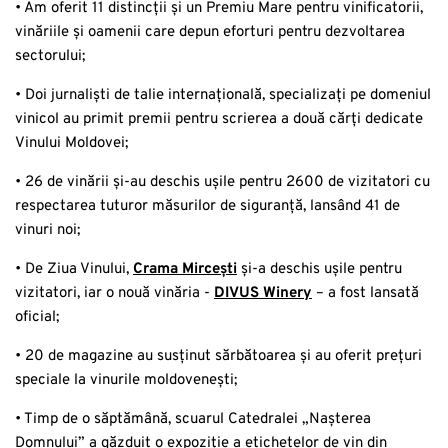
• Am oferit 11 distincții și un Premiu Mare pentru vinificatorii,
vinăriile și oamenii care depun eforturi pentru dezvoltarea
sectorului;
• Doi jurnaliști de talie internațională, specializați pe domeniul
vinicol au primit premii pentru scrierea a două cărți dedicate
Vinului Moldovei;
• 26 de vinării și-au deschis ușile pentru 2600 de vizitatori cu
respectarea tuturor măsurilor de siguranță, lansând 41 de
vinuri noi;
• De Ziua Vinului,
Crama Mircești
și-a deschis ușile pentru
vizitatori, iar o nouă vinăria -
DIVUS Winery
– a fost lansată
oficial;
• 20 de magazine au susținut sărbătoarea și au oferit prețuri
speciale la vinurile moldovenești;
• Timp de o săptămână, scuarul Catedralei „Nașterea
Domnului” a găzduit o expoziție a etichetelor de vin din