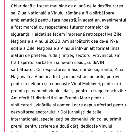
Chiar dacă a trecut mai bine de o lună de la desfășurarea
sa, Ziua Națională a Vinului rămâne a fi o sărbătoare
emblematică pentru țara noastră. În acest an, evenimentul
a fost marcat cu respectarea tuturor normelor de
siguranță. Haideți să facem împreună retrospectiva Zilei
Naționale a Vinului 2020. Am sărbătorit cea de-a 19-a
ediție a Zilei Naționale a Vinului într-un alt format, însă
alături de prieteni, rude și întreg sectorul vitivinicol, am
trăit spiritul sărbătorii și ne-am spus „Eu deVIN
sărbătoare”. Cu respectarea măsurilor de siguranță, Ziua
Națională a Vinului a fost și în acest an, un prilej potrivit
pentru a celebra și a cunoaște Vinul Moldovei, pentru a-i
premia pe oamenii vinului, dar și pentru a trage concluzii: •
Am oferit 11 distincții și un Premiu Mare pentru
vinificatorii, vinăriile și oamenii care depun eforturi pentru
dezvoltarea sectorului; • Doi jurnaliști de talie
internațională, specializați pe domeniul vinicol au primit
premii pentru scrierea a două cărți dedicate Vinului