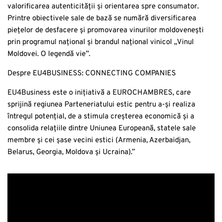
valorificarea autenticității și orientarea spre consumator.
Printre obiectivele sale de bază se numără diversificarea
piețelor de desfacere și promovarea vinurilor moldovenești
prin programul național și brandul național vinicol „Vinul
Moldovei. O legendă vie”.
Despre EU4BUSINESS: CONNECTING COMPANIES
EU4Business este o inițiativă a EUROCHAMBRES, care
sprijină regiunea Parteneriatului estic pentru a-și realiza
întregul potențial, de a stimula creșterea economică și a
consolida relațiile dintre Uniunea Europeană, statele sale
membre și cei șase vecini estici (Armenia, Azerbaidjan,
Belarus, Georgia, Moldova și Ucraina).”