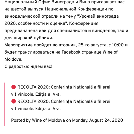
Национальный Офис Винограда и Вина приглашает вас
на шестой выпуск Национальной Конференции по
винодельческой отрасли на тему "Урожай винограда
2020: особенности и оценка". Конференция
предназначена как для специалистов и виноделов, так и
для широкой публики.
Мероприятие пройдет во вторник, 25-го августа, с 10:00 и
будет транслироваться на Facebook странице Wine of
Moldova.
С радостью ждем вас!
RECOLTA 2020: Conferința Națională a filierei
vitivinicole. Ediția a IV-a.
RECOLTA 2020: Conferința Națională a filierei
vitivinicole. Ediția a IV-a.
Posted by
Wine of Moldova
on Monday, August 24, 2020