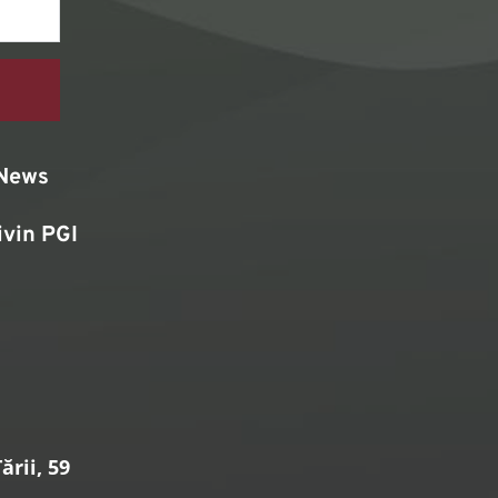
News
ivin PGI
rii, 59