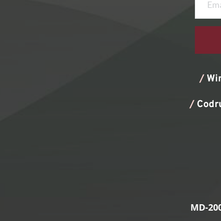
/
Wi
/
Codr
MD-200