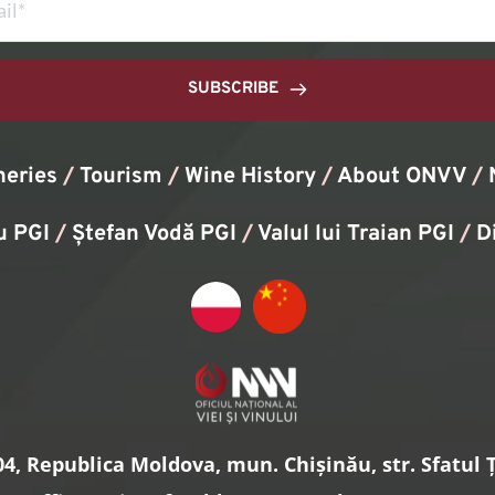
SUBSCRIBE
neries
/
Tourism
/
Wine History
/ 
About ONVV
/
u PGI
/
Ștefan Vodă PGI
/
Valul lui Traian PGI
/ 
D
4, Republica Moldova, mun. Chișinău, str. Sfatul Ță