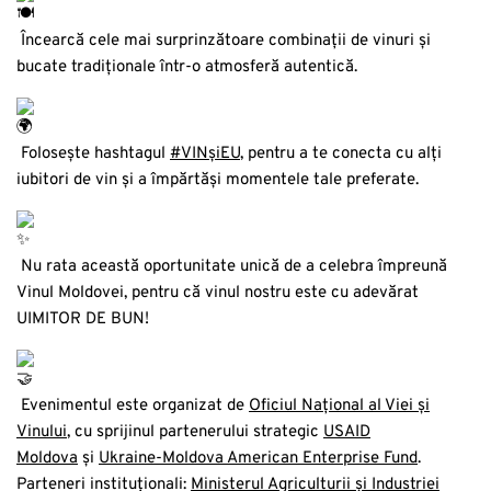
Încearcă cele mai surprinzătoare combinații de vinuri și
bucate tradiționale într-o atmosferă autentică.
Folosește hashtagul
#VINșiEU
, pentru a te conecta cu alți
iubitori de vin și a împărtăși momentele tale preferate.
Nu rata această oportunitate unică de a celebra împreună
Vinul Moldovei, pentru că vinul nostru este cu adevărat
UIMITOR DE BUN!
Evenimentul este organizat de
Oficiul Național al Viei și
Vinului
, cu sprijinul partenerului strategic
USAID
Moldova
și
Ukraine-Moldova American Enterprise Fund
.
Parteneri instituționali:
Ministerul Agriculturii şi Industriei