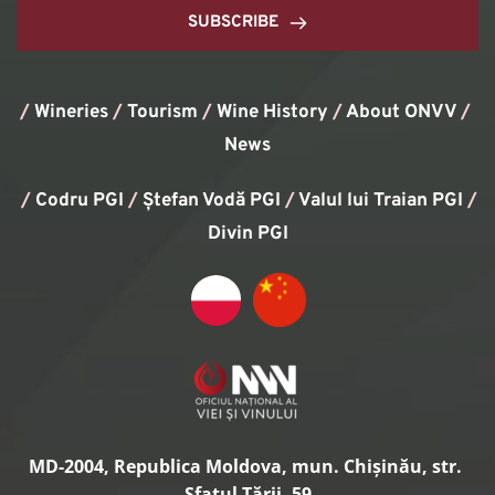
SUBSCRIBE
/
Wineries
/
Tourism
/
Wine History
/ 
About ONVV
/
News
/
Codru PGI
/
Ștefan Vodă PGI
/
Valul lui Traian PGI
/ 
Divin PGI
MD-2004, Republica Moldova, mun. Chișinău, str. 
Sfatul Țării, 59