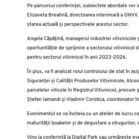
Pe parcursul conferinței, subiectele abordate vor in
Elizaveta Breahnă, directoarea interimară a ONVV. 
starea actuală și perspectivele acestui sector.
Angela Căpățină, managerul industriei vitivinicole
oportunitățile de sprijinire a sectorului vitivinico
pentru sectorul vitivinicol în anii 2023-2026.
În plus, va fi analizat rolul controlului de stat în a
Siguranței și Calității Produselor Vitivinicole, Alco
parcelelor viticole în Registrul Vitivinicol, precum 
Ștefan Iamandi și Vladimir Corobca, coordonator în
Evenimentul se va încheia cu un atelier de lucru c
maturității boabelor și de degustare a strugurilor,
Vino la conferință la Digital Park sau urmărește e