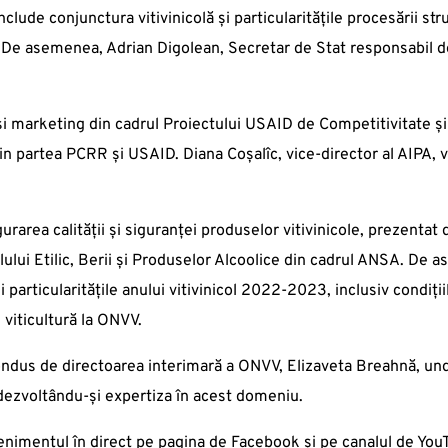
clude conjunctura vitivinicolă și particularitățile procesării st
De asemenea, Adrian Digolean, Secretar de Stat responsabil de 
 și marketing din cadrul Proiectului USAID de Competitivitate și
l din partea PCRR și USAID. Diana Coșalîc, vice-director al AIPA,
sigurarea calității și siguranței produselor vitivinicole, prezenta
olului Etilic, Berii și Produselor Alcoolice din cadrul ANSA. De 
și particularitățile anului vitivinicol 2022-2023, inclusiv condi
 viticultură la ONVV.
ondus de directoarea interimară a ONVV, Elizaveta Breahnă, unde 
 dezvoltându-și expertiza în acest domeniu.
venimentul în direct pe pagina de Facebook și pe canalul de Yo