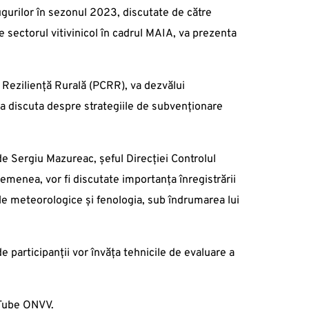
rugurilor în sezonul 2023, discutate de către
sectorul vitivinicol în cadrul MAIA, va prezenta
 Reziliență Rurală (PCRR), va dezvălui
 va discuta despre strategiile de subvenționare
t de Sergiu Mazureac, șeful Direcției Controlul
asemenea, vor fi discutate importanța înregistrării
țiile meteorologice și fenologia, sub îndrumarea lui
participanții vor învăța tehnicile de evaluare a
uTube ONVV.