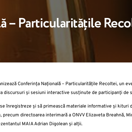
 – Particularitățile Reco
ganizează Conferința Națională – Particularitățile Recoltei, un 
 discursuri și sesiuni interactive susținute de participanți de se
 se înregistreze și să primească materiale informative și kituri
, precum directoarea interimară a ONVV Elizaveta Breahnă, Minis
entantul MAIA Adrian Digolean și alții.