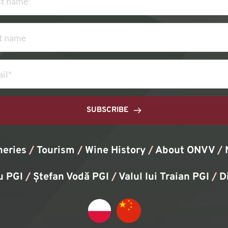
SUBSCRIBE
neries
/
Tourism
/
Wine History
/ 
About ONVV
/
u PGI
/
Ștefan Vodă PGI
/
Valul lui Traian PGI
/ 
D