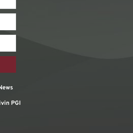
News
ivin PGI