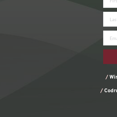
/
Wi
/
Codr