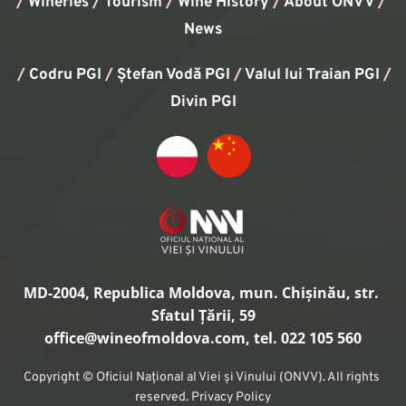
/
Wineries
/
Tourism
/
Wine History
/ 
About ONVV
/
News
/
Codru PGI
/
Ștefan Vodă PGI
/
Valul lui Traian PGI
/ 
Divin PGI
MD-2004, Republica Moldova, mun. Chișinău, str. 
Sfatul Țării, 59
office
@wineofmoldova.com, tel. 022 105 560
Copyright © Oficiul Național al Viei și Vinului (ONVV). All rights 
reserved. Privacy Policy