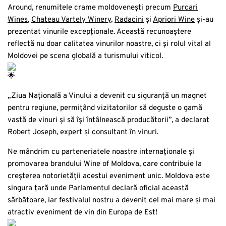
Around, renumitele crame moldovenești precum
Purcari
Wines
,
Chateau Vartely Winery
,
Radacini
și
Apriori Wine
și-au
prezentat vinurile excepționale. Această recunoaștere
reflectă nu doar calitatea vinurilor noastre, ci și rolul vital al
Moldovei pe scena globală a turismului viticol.
„Ziua Națională a Vinului a devenit cu siguranță un magnet
pentru regiune, permițând vizitatorilor să deguste o gamă
vastă de vinuri și să își întâlnească producătorii”, a declarat
Robert Joseph, expert și consultant în vinuri.
Ne mândrim cu parteneriatele noastre internaționale și
promovarea brandului Wine of Moldova, care contribuie la
creșterea notorietății acestui eveniment unic. Moldova este
singura țară unde Parlamentul declară oficial această
sărbătoare, iar festivalul nostru a devenit cel mai mare și mai
atractiv eveniment de vin din Europa de Est!