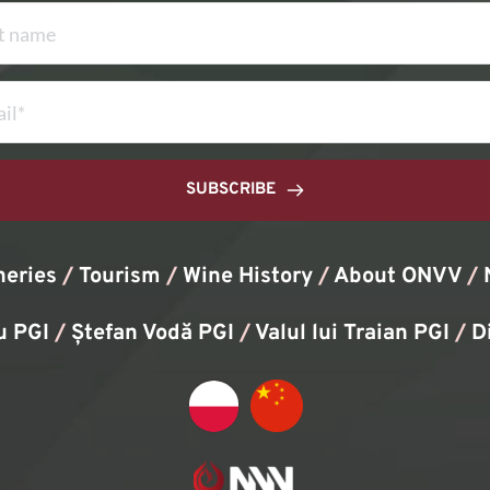
SUBSCRIBE
neries
/
Tourism
/
Wine History
/ 
About ONVV
/
u PGI
/
Ștefan Vodă PGI
/
Valul lui Traian PGI
/ 
D