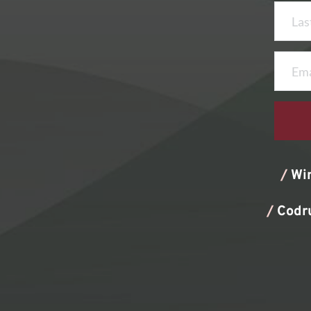
/
Wi
/
Codr