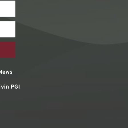
News
ivin PGI