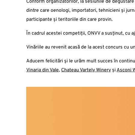
Conform organizatorilor, la sesiunile de degustare 
dintre care oenologi, importatori, tehnicieni și jurn
participante și teritoriile din care provin.
În cadrul acestei competiții, ONVV a susținut, cu 
Vinăriile au revenit acasă de la acest concurs cu un
Aducem felicitări și le urăm mult succes în conti
Vinaria din Vale
,
Chateau Vartely Winery
și
Asconi 