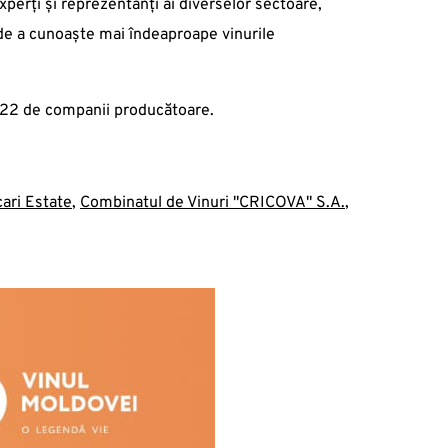
xperți și reprezentanți ai diverselor sectoare,
tea de a cunoaște mai îndeaproape vinurile
a 22 de companii producătoare.
ari Estate
,
Combinatul de Vinuri "CRICOVA" S.A.
,