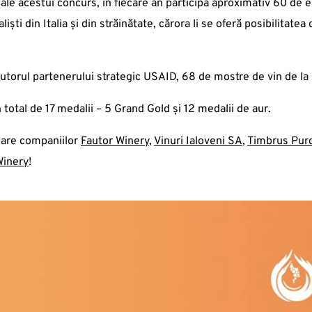
ale acestui concurs, în fiecare an participă aproximativ 60 de e
aliști din Italia și din străinătate, cărora li se oferă posibilita
ajutorul partenerului strategic USAID, 68 de mostre de vin de l
 total de 17 medalii – 5 Grand Gold și 12 medalii de aur.
nuare companiilor
Fautor Winery
,
Vinuri Ialoveni SA
,
Timbrus Purc
Winery
!