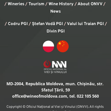
/
Wineries
/
Tourism
/
Wine History
/ 
About ONVV
/
News
/
Codru PGI
/
Ștefan Vodă PGI
/
Valul lui Traian PGI
/ 
Divin PGI
MD-2004, Republica Moldova, mun. Chișinău, str. 
Sfatul Țării, 59
office
@wineofmoldova.com, tel. 022 105 560
Copyright © Oficiul Național al Viei și Vinului (ONVV). All rights 