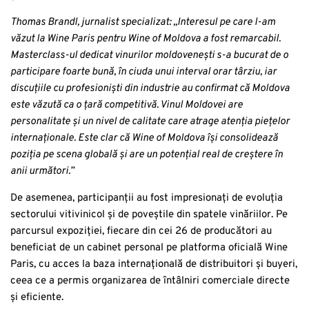
Thomas Brandl, jurnalist specializat:
„Interesul pe care l-am
văzut la Wine Paris pentru Wine of Moldova a fost remarcabil.
Masterclass-ul dedicat vinurilor moldovenești s-a bucurat de o
participare foarte bună, în ciuda unui interval orar târziu, iar
discuțiile cu profesioniști din industrie au confirmat că Moldova
este văzută ca o țară competitivă. Vinul Moldovei are
personalitate și un nivel de calitate care atrage atenția piețelor
internaționale. Este clar că Wine of Moldova își consolidează
poziția pe scena globală și are un potențial real de creștere în
anii următori.”
De asemenea, participanții au fost impresionați de evoluția
sectorului vitivinicol și de poveștile din spatele vinăriilor. Pe
parcursul expoziției, fiecare din cei 26 de producători au
beneficiat de un cabinet personal pe platforma oficială Wine
Paris, cu acces la baza internațională de distribuitori și buyeri,
ceea ce a permis organizarea de întâlniri comerciale directe
și eficiente.