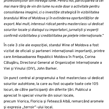
profesioniștilor din întreaga lume. Pentru noi, participarea la cel
mai mare târg de vin din lume nu este doar o activitate pentru
consolidarea imaginii, ci o investiție strategică în vizibilitatea
brandului Wine of Moldova și în extinderea oportunităților de
export. Mai mult, interesul ridicat pentru masterclass-ul dedicat
soiurilor locale și dialogul cu importatori, jurnaliști și experți
confirmă vizibilitatea și credibilitatea pe piețele internaționale.”
În cele 3 zile ale expoziției, standul Wine of Moldova a fost
vizitat de oficiali și parteneri internaționali importanți, printre
care Ambasadoarea Republicii Moldova în Franța, Corina
Călugăru, Directorul General al Organizației Internaționale a
Viei și Vinului (OIV), John Barker.
Un punct central al programului a fost masterclass-ul dedicat
soiurilor autohtone, la care au fost ocupate toate cele 105
locuri, de către participanți din diferite țări. Publicul a
apreciat în special vinurile din soiuri locale,
precum Viorica, Floricia și Fetească Albă, remarcând aromele
și expresia „terroir”-ului local.