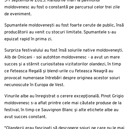
5-7 septembrie 2025. Randurile mari la pavilionul
moldovenesc au fost o constantă pe parcursul celor trei zile
de eveniment.
Spumantele moldovenești au fost foarte cerute de public, însă
producătorii au venit cu stocuri limitate. Spumantele s-au
epuizat rapid în prima zi.
Surpriza festivalului au fost însă soiurile native moldovenești.
Alb de Onicani - soi autohton moldovenesc - a avut un mare
succes și a stârnit curiositatea vizitatorilor olandezi, în timp
ce Feteasca Regală și blend-urile cu Feteasca Neagră au
provocat numeroase întrebări despre originea acestor soiuri
necunoscute în Europa de Vest.
Vinurile albe au înregistrat o cerere excepțională. Pinot Grigio
moldovenesc s-a aflat printre cele mai căutate produse de la
festival, în timp ce Sauvignon Blanc și alte etichete albe au
avut succes constant.
"Olandezii erau fascinați să descopere soiuri pe care nu le mai