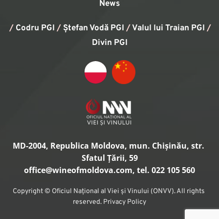
News
/
Codru PGI
/
Ștefan Vodă PGI
/
Valul lui Traian PGI
/ 
Divin PGI
MD-2004, Republica Moldova, mun. Chișinău, str. 
Sfatul Țării, 59
office
@wineofmoldova.com, tel. 022 105 560
Copyright © Oficiul Național al Viei și Vinului (ONVV). All rights 
reserved. Privacy Policy