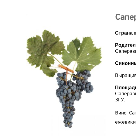
Сапе
Страна 
Родите
Саперави
Синони
Выращива
Площадь
Саперав
ЗГУ.
Вино Са
ежевики,