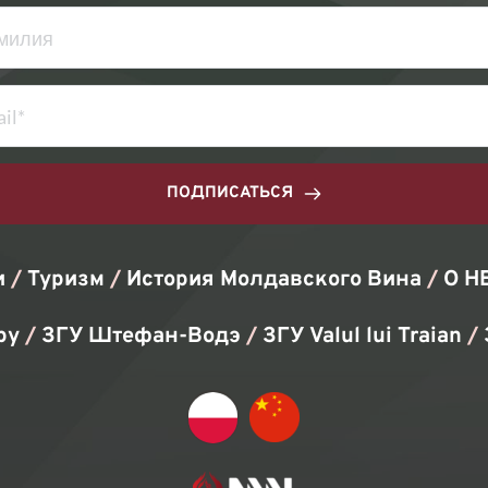
ПОДПИСАТЬСЯ
 
/ 
Туризм
/ 
История Молдавского Вина
/ 
О Н
ру 
/
 ЗГУ Штефан-Водэ 
/
 ЗГУ Valul lui Traian 
/ 