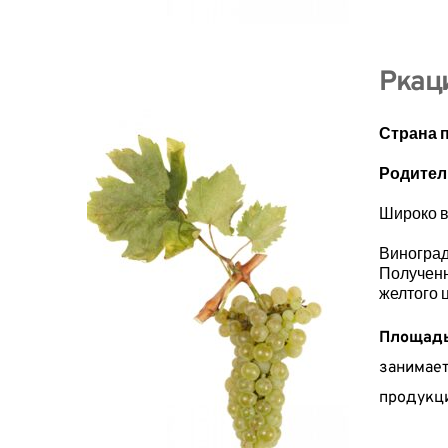
Ркац
Страна 
Родите
Широко в
Виногра
Полученн
желтого 
Площадь
занимае
продукци