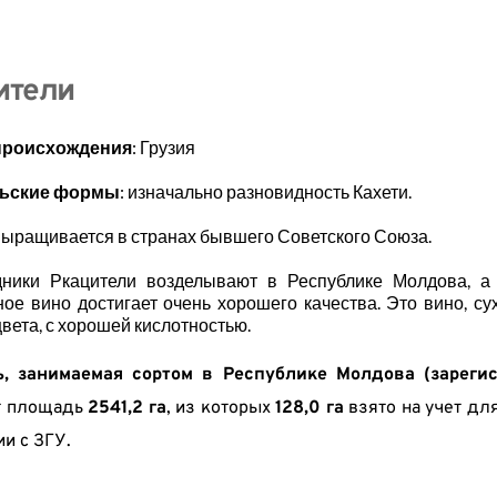
ители
происхождения
: Грузия
льские формы
: изначально разновидность Кахети.
ыращивается в странах бывшего Советского Союза.
дники Ркацители возделывают в Республике Молдова, а 
ое вино достигает очень хорошего качества. Это вино, с
цвета, с хорошей кислотностью.
, занимаемая сортом в Республике Молдова (зарегист
т площадь 
2541,2 га
, из которых 
128,0 га
 взято на учет д
и с ЗГУ.