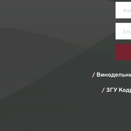
/ 
Винодельни
/
 ЗГУ Код