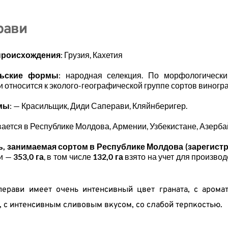
рави
происхождения
: Грузия, Кахетия
льские формы
: народная селекция. По морфологически
 относится к эколого-географической группе сортов виногр
мы
: — Красильщик, Диди Саперави, Кляйнберигер.
ется в Республике Молдова, Армении, Узбекистане, Азербай
, занимаемая сортом в Республике Молдова (зарегистри
и — 
353,0 га
, в том числе 
132,0 га
 взято на учет для произво
перави имеет очень интенсивный цвет граната, с арома
 с интенсивным сливовым вкусом, со слабой терпкостью.