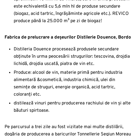
este echivalentă cu 5,6 mln hl de produse secundare
(biogaz, acid tartric, îngrășăminte agricole etc.). REVICO
produce până la 25.000 m³ pe zi de biogaz!
Fabrica de prelucrare a deșeurilor Distilerie Douence, Bordo
Distileria Douence procesează produsele secundare
obținute în urma peocesării strugurilor: tescovina, drojdia
lichidă, drojdia uscată, piatra de vin etc.
Produce: alcool de vin, materie primă pentru industria
alimentară &cosmetică, industria chimică, ulei din
semințe de struguri, energie organică, acid tartric,
coloranți etc.
distilează vinuri pentru producerea rachiului de vin și alte
băuturi spirtoase.
Pe parcursul a trei zile au fost vizitate mai multe distilării,
dogăria de producerea a baricurilor Tonnellerie Segiun Moreau