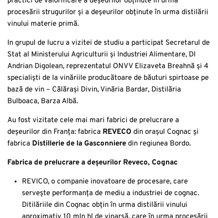
practici de valorificare a deșeurilor obținute în urma
procesării strugurilor și a deșeurilor obținute în urma distilării
vinului materie primă.
In grupul de lucru a vizitei de studiu a participat Secretarul de
Stat al Ministerului Agriculturii și Industriei Alimentare, Dl
Andrian Digolean, reprezentatul ONVV Elizaveta Breahnă și 4
specialiști de la vinăriile producătoare de băuturi spirtoase pe
bază de vin – Călărași Divin, Vinăria Bardar, Distilăria
Bulboaca, Barza Albă.
Au fost vizitate cele mai mari fabrici de prelucrare a
deșeurilor din Franța: fabrica
REVECO
din orașul Cognac și
fabrica
Distillerie de la Gasconniere
din regiunea Bordo.
Fabrica de prelucrare a deșeurilor Reveco, Cognac
REVICO, o companie inovatoare de procesare, care
servește performanța de mediu a industriei de cognac.
Ditilăriile din Cognac obțin în urma distilării vinului
aproximativ 10 mln hl de vinarsă, care în urma procesării