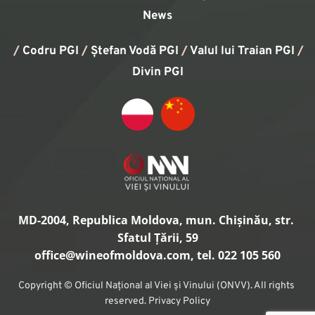
News
/
Codru PGI
/
Ștefan Vodă PGI
/
Valul lui Traian PGI
/ 
Divin PGI
MD-2004, Republica Moldova, mun. Chișinău, str. 
Sfatul Țării, 59
office
@wineofmoldova.com, tel. 022 105 560
Copyright © Oficiul Național al Viei și Vinului (ONVV). All rights 
reserved. Privacy Policy