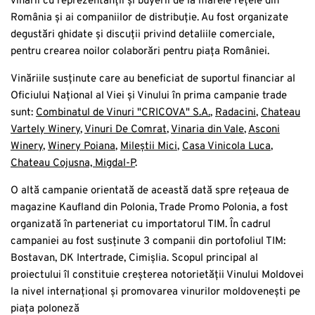
vinării cu reprezentanții și buyerii de la marele rețele din
România și ai companiilor de distribuție. Au fost organizate
degustări ghidate și discuții privind detaliile comerciale,
pentru crearea noilor colaborări pentru piața României.
Vinăriile susținute care au beneficiat de suportul financiar al
Oficiului Național al Viei și Vinului în prima campanie
trade
sunt:
Combinatul de Vinuri "CRICOVA" S.A.
,
Radacini
,
Chateau
Vartely Winery
,
Vinuri De Comrat
,
Vinaria din Vale
,
Asconi
Winery
,
Winery Poiana
,
Mileștii Mici
,
Casa Vinicola Luca
,
Chateau Cojusna, Migdal-P
.
O altă campanie orientată de această dată spre rețeaua de
magazine Kaufland din Polonia, Trade Promo Polonia, a fost
organizată în parteneriat cu importatorul TIM. În cadrul
campaniei au fost susținute 3 companii din portofoliul TIM:
Bostavan, DK Intertrade, Cimișlia. Scopul principal al
proiectului îl constituie creșterea notorietății Vinului Moldovei
la nivel internațional și promovarea vinurilor moldovenești pe
piața poloneză