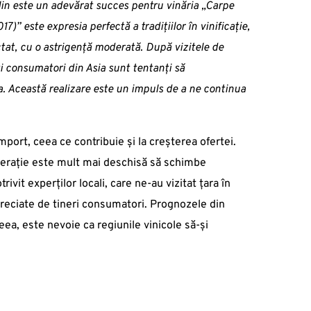
lin este un adevărat succes pentru vinăria „Carpe
)” este expresia perfectă a tradițiilor în vinificație,
tat, cu o astrigență moderată. După vizitele de
ți consumatori din Asia sunt tentanți să
. Această realizare este un impuls de a ne continua
mport, ceea ce contribuie și la creșterea ofertei.
 generație este mult mai deschisă să schimbe
vit experților locali, care ne-au vizitat țara în
 apreciate de tineri consumatori. Prognozele din
eea, este nevoie ca regiunile vinicole să-și