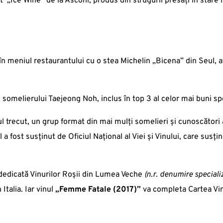
t „Ice Wine” de la Asconi, produs din strugurii presați în stare
 meniul restaurantului cu o stea Michelin „Bicena” din Seul, aflat
e somelierului Taejeong Noh, inclus în top 3 al celor mai buni sp
ul trecut, un grup format din mai mulți somelieri și cunoscători 
 a fost susținut de Oficiul Național al Viei și Vinului, care susțin
a dedicată Vinurilor Roșii din Lumea Veche
(n.r. denumire speciali
Italia. Iar vinul
„Femme Fatale (2017)”
va completa Cartea Vinu