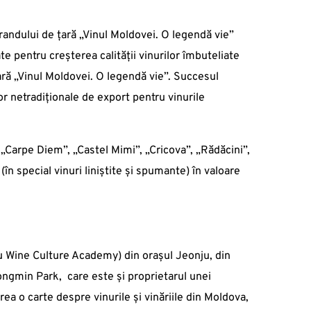
brandului de țară „Vinul Moldovei. O legendă vie”
te pentru creșterea calității vinurilor îmbuteliate
ară „Vinul Moldovei. O legendă vie”. Succesul
lor netradiționale de export pentru vinurile
„Carpe Diem”, „Castel Mimi”, „Cricova”, „Rădăcini”,
(în special vinuri liniștite și spumante) în valoare
ju Wine Culture Academy) din orașul Jeonju, din
eongmin Park, care este și proprietarul unei
ărea o carte despre vinurile și vinăriile din Moldova,