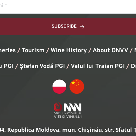
SUBSCRIBE
neries
/
Tourism
/
Wine History
/ 
About ONVV
/
u PGI
/
Ștefan Vodă PGI
/
Valul lui Traian PGI
/ 
D
4, Republica Moldova, mun. Chișinău, str. Sfatul Ță