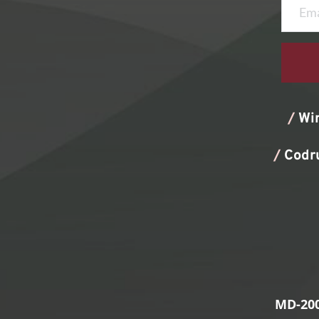
/
Wi
/
Codr
MD-200