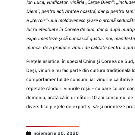
Ion Luca, vinificator, vinăria „Carpe Diem”:
„Includer
Diem”, pentru activitatea noastră, dar și pentru famil
a „terroir”-ului moldovenesc și are o aromă seducăto
lucru efectuate în Coreea de Sud, dar și după multipl
experimenteze și să cunoască gusturi noi, manifestâ
munca, de a produce vinuri de calitate pentru a pute
Piețele asiatice, în special China și Coreea de Sud,
Deși, vinurile nu fac parte din cultura tradițională
comportamentul de consum, iar vinurile calitative pr
repetate rânduri, vinurile roșii – culoare ce are co
domeniu, arată că în următorii 10 ani consumul de vi
diversifice piețele de export și să-și orienteze pr
noiembrie 20, 2020