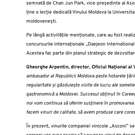
semnată de Chan Jun Park, vice-președinte al Asoci
ține o lecție dedicată Vinului Moldova la Universit
moldovenești.
Pe lângă activitățile menționate, care au fost reali
concursurile internaționale „Daejeon Internationa
Acestea fac parte din planul strategic de dezvoltar
Gheorghe Arpentin, director, Oficiul Național al V
ambasador al Republicii Moldova peste hotarele țării.
regularitate și găzduiește vizite de lucru ale somelier
gastronomică a Moldovei. Succesul obținut în Coreea 
noi vom continua să oferim susținere în promovarea s
facem vinuri de calitate, să avem produse care core
În prezent, vinurile companiei vinicole „Asconi” s