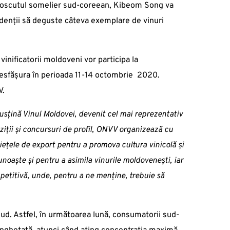
cunoscutul somelier sud-coreean, Kibeom Song va
tudenții să deguste câteva exemplare de vinuri
vinificatorii moldoveni vor participa la
desfășura în perioada 11-14 octombrie 2020.
V.
 susțină Vinul Moldovei, devenit cel mai reprezentativ
ziții și concursuri de profil, ONVV organizează cu
 piețele de export pentru a promova cultura vinicolă și
oaște și pentru a asimila vinurile moldovenești, iar
petitivă, unde, pentru a ne menține, trebuie să
Sud. Astfel, în următoarea lună, consumatorii sud-