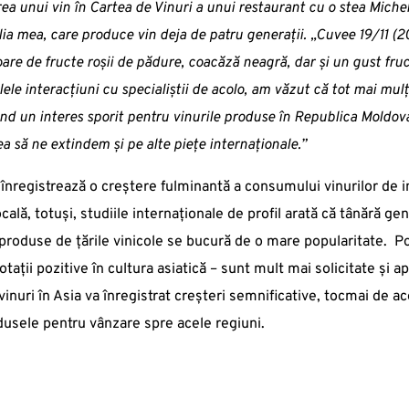
ea unui vin în Cartea de Vinuri a unui restaurant cu o stea Miche
ia mea, care produce vin deja de patru generații. „Cuvee 19/11 (2017
are de fructe roșii de pădure, coacăză neagră, dar și un gust fruc
ele interacțiuni cu specialiștii de acolo, am văzut că tot mai mul
nd un interes sporit pentru vinurile produse în Republica Moldova
a să ne extindem și pe alte piețe internaționale.”
 înregistrează o creștere fulminantă a consumului vinurilor de i
 locală, totuși, studiile internaționale de profil arată că tânără
oduse de țările vinicole se bucură de o mare popularitate. Potri
notații pozitive în cultura asiatică – sunt mult mai solicitate și
nuri în Asia va înregistrat creșteri semnificative, tocmai de ac
odusele pentru vânzare spre acele regiuni.