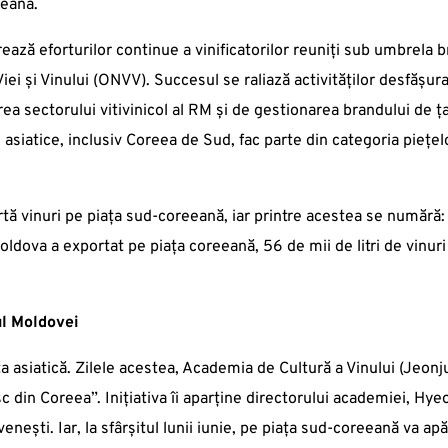
eeană.
rează eforturilor continue a vinificatorilor reuniți sub umbrela 
iei și Vinului (ONVV). Succesul se raliază activităților desfășura
ea sectorului vitivinicol al RM și de gestionarea brandului de ț
le asiatice, inclusiv Coreea de Sud, fac parte din categoria piețe
tă vinuri pe piața sud-coreeană, iar printre acestea se numără: 
Moldova a exportat pe piața coreeană, 56 de mii de litri de vinuri 
ul Moldovei
ța asiatică. Zilele acestea, Academia de Cultură a Vinului (Jeon
sc din Coreea”. Inițiativa îi aparține directorului academiei, Hy
enești. Iar, la sfârșitul lunii iunie, pe piața sud-coreeană va ap