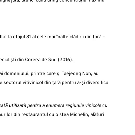
 înghețată, atunci când ating concentrația maximă
 la etajul 81 al cele mai înalte clădirii din țară –
ecialiști din Coreea de Sud (2016).
ai domeniului, printre care și Taejeong Noh, au
e sectorul vitivinicol din țară pentru a-și diversifica
zată utilizată pentru a enumera regiunile vinicole cu
rilor din restaurantul cu o stea Michelin, alături