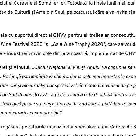
ației Coreene al Somelierilor. Totodată, la finele lunii mai, 
atea de Cultură și Arte din Seul, pe parcursul căreia va invita s
zate cu suportul direct al ONVV, pentru al treilea an consecutiv, 
l Wine Festival 2020” și „Asia Wine Trophy 2020”, care se vor 
e a industriei vitivinicole din țara noastră, implementat de ONV
iei și Vinului:
„Oficiul Național al Viei și Vinului va continua să
 Pe lângă participările vinificatorilor la cele mai importante expo
ilor dar și ale jurnaliștilor specializați în domeniul vinicol de pe
de Sud demonstrează că piața asiatică este deschisă pentru a cun
trategică pe aceste piețe. Coreea de Sud este o piață foarte com
spund cererii consumatorilor.”
e regăsesc pe rafturile magazinelor specializate din Coreea de 