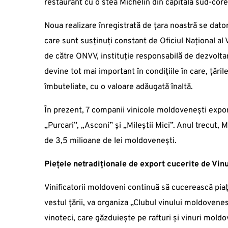
restaurant cu o stea Michelin din capitala sud-cor
Noua realizare înregistrată de țara noastră se dato
care sunt susținuți constant de Oficiul Național al V
de către ONVV, instituție responsabilă de dezvoltar
devine tot mai important în condițiile în care, țări
îmbuteliate, cu o valoare adăugată înaltă.
În prezent, 7 companii vinicole moldovenești expor
„Purcari”, „Asconi” și „Mileștii Mici”. Anul trecut, 
de 3,5 milioane de lei moldovenești.
Piețele netradiționale de export cucerite de Vin
Vinificatorii moldoveni continuă să cucerească pia
vestul țării, va organiza „Clubul vinului moldovene
vinoteci, care găzduiește pe rafturi și vinuri moldov