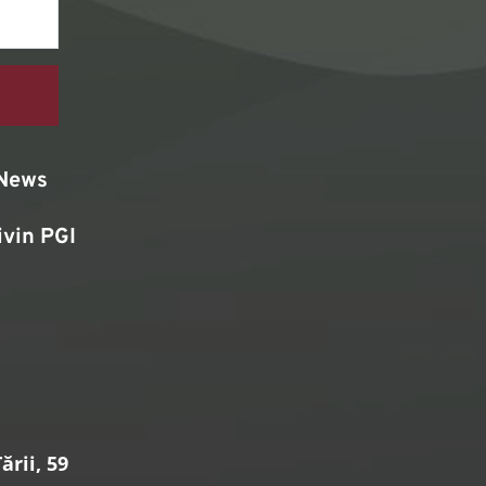
News
ivin PGI
rii, 59