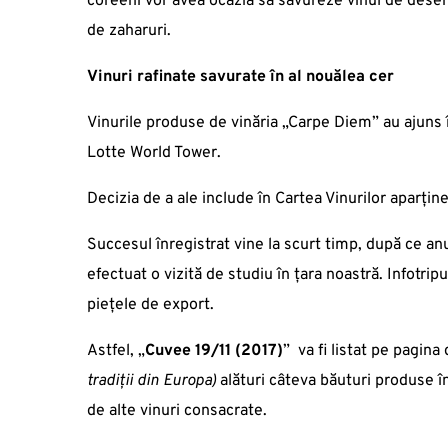
coreeni vor avea ocazia să savureze vinul de deser
de zaharuri.
Vinuri rafinate savurate în al nouălea cer
Vinurile produse de vinăria „Carpe Diem” au ajuns în
Lotte World Tower.
Decizia de a ale include în Cartea Vinurilor aparțin
Succesul înregistrat vine la scurt timp, după ce an
efectuat o vizită de studiu în țara noastră. Infotripul
piețele de export.
Astfel, „
Cuvee 19/11 (2017)
” va fi listat pe pagin
tradiții din Europa)
alături câteva băuturi produse în 
de alte vinuri consacrate.