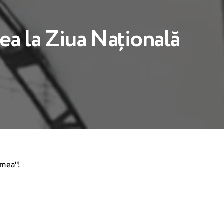
ea la Ziua Națională
umea"!