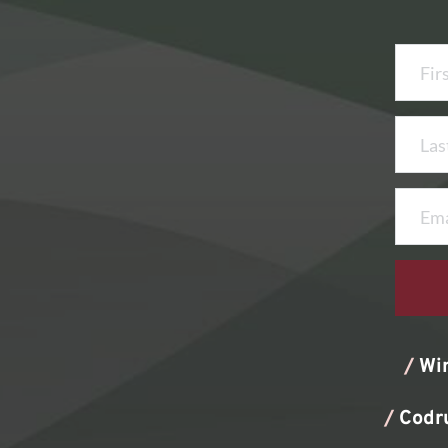
/
Wi
/
Codr