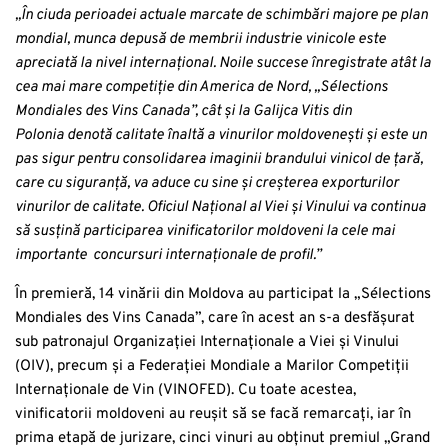
„În ciuda perioadei actuale marcate de schimbări majore pe plan
mondial, munca depusă de membrii industrie vinicole este
apreciată la nivel internațional. Noile succese înregistrate atât la
cea mai mare competiție din America de Nord, „Sélections
Mondiales des Vins Canada”, cât și la
Galijca Vitis
din
Polonia
denotă calitate înaltă a vinurilor moldovenești și este un
pas sigur pentru consolidarea imaginii brandului vinicol de țară,
care cu siguranță, va aduce cu sine și creșterea exporturilor
vinurilor de calitate. Oficiul Național al Viei și Vinului va continua
să susțină participarea vinificatorilor moldoveni la cele mai
importante concursuri internaționale de profil.”
În premieră, 14 vinării din Moldova au participat la „Sélections
Mondiales des Vins Canada”, care în acest an s-a desfășurat
sub patronajul Organizației Internaționale a Viei și Vinului
(OIV), precum și a Federației Mondiale a Marilor Competiții
Internaționale de Vin (VINOFED). Cu toate acestea,
vinificatorii moldoveni au reușit să se facă remarcați, iar în
prima etapă de jurizare, cinci vinuri au obținut premiul „Grand