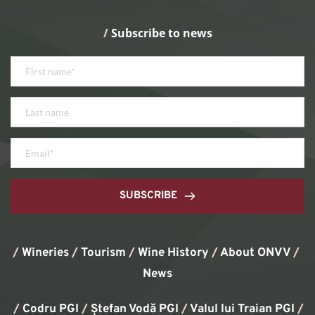
/
 Subscribe to news
SUBSCRIBE
/
Wineries
/
Tourism
/
Wine History
/ 
About ONVV
/
News
/
Codru PGI
/
Ștefan Vodă PGI
/
Valul lui Traian PGI
/ 