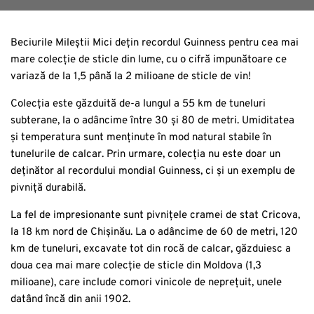
Beciurile Mileștii Mici dețin recordul Guinness pentru cea mai
mare colecție de sticle din lume, cu o cifră impunătoare ce
variază de la 1,5 până la 2 milioane de sticle de vin!
Colecția este găzduită de-a lungul a 55 km de tuneluri
subterane, la o adâncime între 30 și 80 de metri. Umiditatea
și temperatura sunt menținute în mod natural stabile în
tunelurile de calcar. Prin urmare, colecția nu este doar un
deținător al recordului mondial Guinness, ci și un exemplu de
pivniță durabilă.
La fel de impresionante sunt pivnițele cramei de stat Cricova,
la 18 km nord de Chișinău. La o adâncime de 60 de metri, 120
km de tuneluri, excavate tot din rocă de calcar, găzduiesc a
doua cea mai mare colecție de sticle din Moldova (1,3
milioane), care include comori vinicole de neprețuit, unele
datând încă din anii 1902.