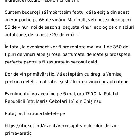
îndrăgit al tuturor iubitorilor de vin.
Suntem bucuroși să împărtășim faptul că la ediția din acest
an vor participa 66 de vinării. Mai mult, veți putea descoperi
55 de vinuri noi de sezon și degusta vinuri ecologice din soiuri
autohtone, de la peste 20 de vinării.
În total, la eveniment vor fi prezentate mai mult de 350 de
tipuri de vinuri albe și rosé, parfumate,
delicate și proaspete,
perfecte pentru a fi savurate în sezonul cald.
Dor de vin primăvăratic. Vă așteptăm cu drag la Vernisaj
pentru a celebra calitatea și strălucirea vinurilor autohtone!
Evenimentul va avea loc pe 5 mai, ora 17:00, la Palatul
Republicii (str. Maria Cebotari 16) din Chișinău.
Puteți achiziționa biletele pe
https://iticket.md/event/vernisajul-vinului-dor-de-vin-
primavaratic