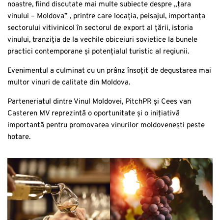
noastre, fiind discutate mai multe subiecte despre „țara
vinului – Moldova” , printre care locația, peisajul, importanța
sectorului vitivinicol în sectorul de export al țării, istoria
vinului, tranziția de la vechile obiceiuri sovietice la bunele
practici contemporane și potențialul turistic al regiunii.
Evenimentul a culminat cu un prânz însoțit de degustarea mai
multor vinuri de calitate din Moldova.
Parteneriatul dintre Vinul Moldovei, PitchPR și Cees van
Casteren MV reprezintă o oportunitate și o inițiativă
importantă pentru promovarea vinurilor moldovenești peste
hotare.