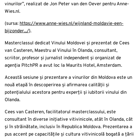
vinurilor”, realizat de Jon Peter van den Oever pentru Anne-
Wies.nl.
(sursa:
https://www.anne-wies.nl/wijnland-moldavie-een-
bijzonder.../
).
Masterclassul dedicat Vinului Moldovei și prezentat de Cees
van Casteren, Maestru al Vinului în Olanda, consultant,
scriitor, profesor și jurnalist independent și organizat de
agenția PitchPR a avut loc la Maurits Hotel, Amsterdam.
Această sesiune și prezentare a vinurilor din Moldova este un
nouă etapă în descoperirea și afirmarea calității și
potențialului acestora pentru experții și iubitorii vinului din
Olanda.
Cees van Casteren, facilitatorul masterclassului, este
consultant în diverse inițiative vitivinicole, atât în Olanda, cât
și în străinătate, inclusiv în Republica Moldova. Prezentarea a
pus accent pe capacitățile și cultura vitivinicolă bogată a țării