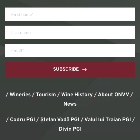
SUBSCRIBE
/
Wineries
/
Tourism
/
Wine History
/ 
About ONVV
/
News
/
Codru PGI
/
Ștefan Vodă PGI
/
Valul lui Traian PGI
/ 
Divin PGI