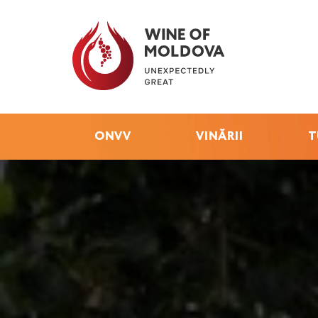
ONVV
VINĂRII
T