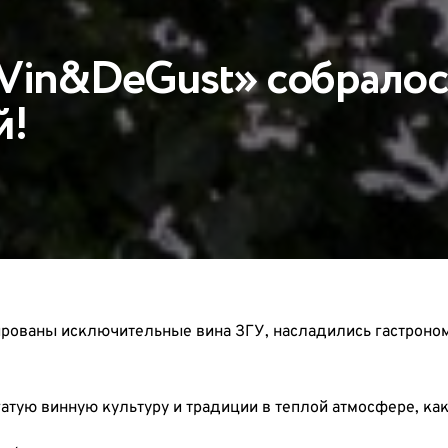
Vin&DeGust» собралос
й!
ированы исключительные вина ЗГУ, насладились гастроно
тую винную культуру и традиции в теплой атмосфере, как 