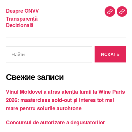
Despre ONVV
Despre
Tran
Transparență
ONVV
Deci
Decizională
Поиск:
Свежие записи
Vinul Moldovei a atras atenția lumii la Wine Paris
2026: masterclass sold-out și interes tot mai
mare pentru soiurile autohtone
Concursul de autorizare a degustatorilor