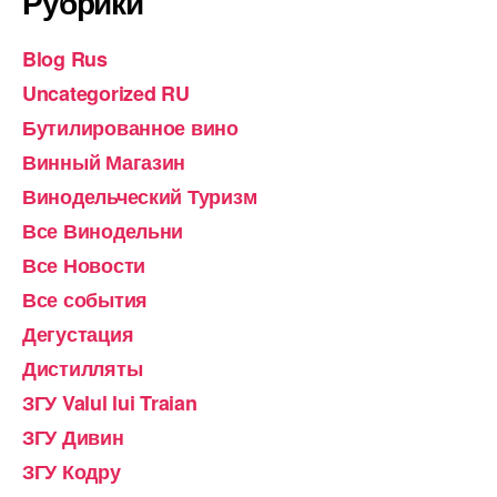
Рубрики
Blog Rus
Uncategorized RU
Бутилированное вино
Винный Магазин
Винодельческий Туризм
Все Винодельни
Все Новости
Все события
Дегустация
Дистилляты
ЗГУ Valul lui Traian
ЗГУ Дивин
ЗГУ Кодру