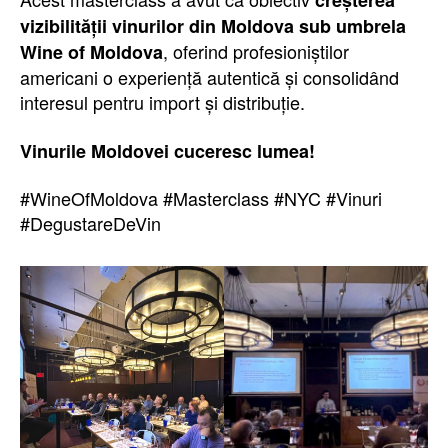
creșterea
vizibilității vinurilor din Moldova sub umbrela
, oferind profesioniștilor
Wine of Moldova
americani o experiență autentică și consolidând
interesul pentru import și distribuție.
Vinurile Moldovei cuceresc lumea!
#WineOfMoldova #Masterclass #NYC #Vinuri
#DegustareDeVin