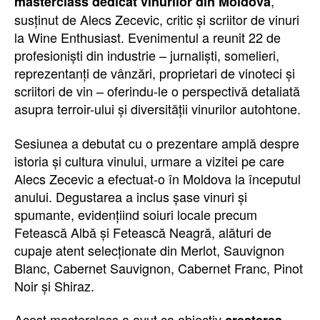
,
masterclass dedicat vinurilor din Moldova
susținut de Alecs Zecevic, critic și scriitor de vinuri
la Wine Enthusiast. Evenimentul a reunit 22 de
profesioniști din industrie – jurnaliști, somelieri,
reprezentanți de vânzări, proprietari de vinoteci și
scriitori de vin – oferindu-le o perspectivă detaliată
asupra terroir-ului și diversității vinurilor autohtone.
Sesiunea a debutat cu o prezentare amplă despre
istoria și cultura vinului, urmare a vizitei pe care
Alecs Zecevic a efectuat-o în Moldova la începutul
anului. Degustarea a inclus șase vinuri și
spumante, evidențiind soiuri locale precum
Fetească Albă și Fetească Neagră, alături de
cupaje atent selecționate din Merlot, Sauvignon
Blanc, Cabernet Sauvignon, Cabernet Franc, Pinot
Noir și Shiraz.
Acest masterclass a avut ca obiectiv