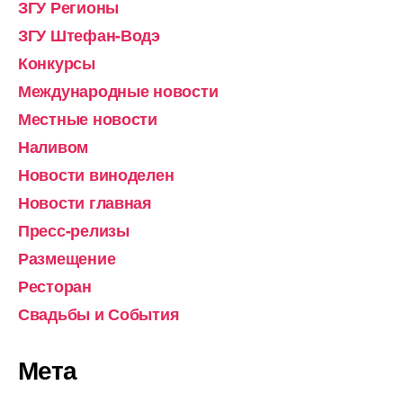
ЗГУ Регионы
ЗГУ Штефан-Водэ
Конкурсы
Международные новости
Местные новости
Наливом
Новости виноделен
Новости главная
Пресс-релизы
Размещение
Ресторан
Свадьбы и События
Мета