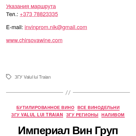
Указания маршрута
Тел.:
+373 78823335
E-mail:
invinprom.nik@gmail.com
www.chirsovawine.com
ЗГУ Valul lui Traian
Метки
Рубрики
БУТИЛИРОВАННОЕ ВИНО
ВСЕ ВИНОДЕЛЬНИ
ЗГУ VALUL LUI TRAIAN
ЗГУ РЕГИОНЫ
НАЛИВОМ
Империал Вин Груп