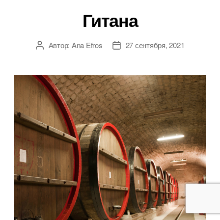
Гитана
Автор:
Ana Efros
27 сентября, 2021
Автор
Дата
записи
записи