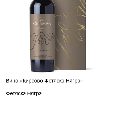
Вино «Кирсово Фетяскэ Нягрэ»
Фетяскэ Нягрэ