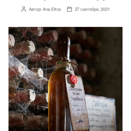
Автор:
Ana Efros
27 сентября, 2021
Автор
Дата
записи
записи