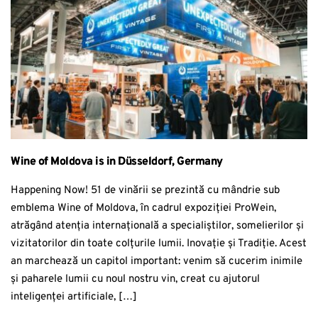
Wine of Moldova is in Düsseldorf, Germany
Happening Now! 51 de vinării se prezintă cu mândrie sub
emblema Wine of Moldova, în cadrul expoziției ProWein,
atrăgând atenția internațională a specialiștilor, somelierilor și
vizitatorilor din toate colțurile lumii. Inovație și Tradiție. Acest
an marchează un capitol important: venim să cucerim inimile
și paharele lumii cu noul nostru vin, creat cu ajutorul
inteligenței artificiale, […]