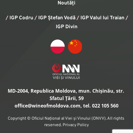
Noutăți
/
IGP Codru
/
IGP Ștefan Vodă
/
IGP Valul lui Traian
/ 
IGP Divin
MD-2004, Republica Moldova, mun. Chișinău, str. 
Sfatul Țării, 59
office
@wineofmoldova.com, tel. 022 105 560
Copyright © Oficiul Național al Viei și Vinului (ONVV). All rights 
reserved. Privacy Policy