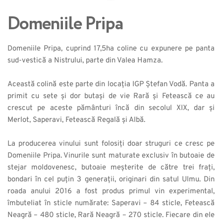
Domeniile Pripa
Domeniile Pripa, cuprind 17,5ha coline cu expunere pe panta 
sud-vestică a Nistrului, parte din Valea Hamza.
Această colină este parte din locația IGP Ștefan Vodă. Panta a 
primit cu sete și dor butași de vie Rară și Fetească ce au 
crescut pe aceste pământuri încă din secolul XIX, dar și 
Merlot, Saperavi, Fetească Regală și Albă.
La producerea vinului sunt folosiți doar struguri ce cresc pe 
Domeniile Pripa. Vinurile sunt maturate exclusiv în butoaie de 
stejar moldovenesc, butoaie meșterite de către trei frați, 
bondari în cel puțin 3 generații, originari din satul Ulmu. Din 
roada anului 2016 a fost produs primul vin experimental, 
îmbuteliat în sticle numărate: Saperavi – 84 sticle, Fetească 
Neagră – 480 sticle, Rară Neagră – 270 sticle. Fiecare din ele 