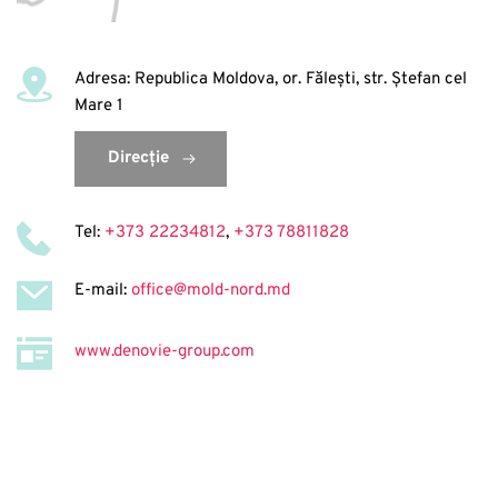
Adresa: Republica Moldova, or. Făleşti, str. Ştefan cel 
Mare 1
Direcție
Tel: 
+373 22234812
, 
+373 78811828
E-mail: 
office@mold-nord.md
www.denovie-group.com