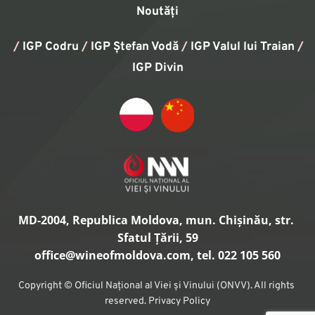
Noutăți
/
IGP Codru
/
IGP Ștefan Vodă
/
IGP Valul lui Traian
/ 
IGP Divin
MD-2004, Republica Moldova, mun. Chișinău, str. 
Sfatul Țării, 59
office
@wineofmoldova.com, tel. 022 105 560
Copyright © Oficiul Național al Viei și Vinului (ONVV). All rights 
reserved. Privacy Policy