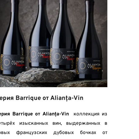
ерия Barrique от Alianța-Vin
ерия Barrique от Alianța-Vin
  коллекция из 
етырёх изысканных вин, выдержанных в 
овых французских дубовых бочках от 