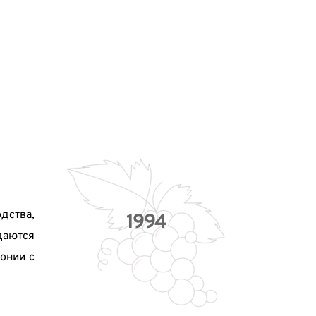
ства, 
1994
аются 
нии с 