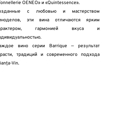
Tonnellerie OENEO» и «Quintessence».
озданные с любовью и мастерством 
иноделов, эти вина отличаются ярким 
арактером, гармонией вкуса и 
ндивидуальностью.
аждое вино серии Barrique — результат 
трасти, традиций и современного подхода 
ianța-Vin.