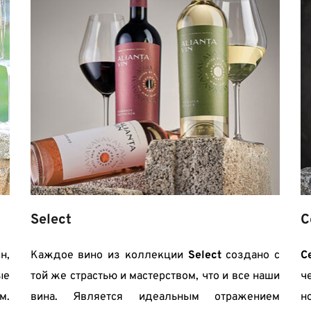
С
Select
С
, 
Каждое вино из коллекции 
Select
 создано с 
ч
е 
той же страстью и мастерством, что и все наши 
н
. 
вина. Является идеальным отражением 