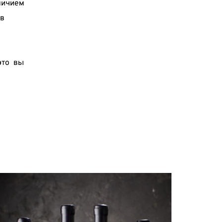
ичием 
 в
то вы 