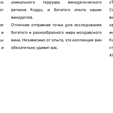
«
х 
уникального терруара винодельческого 
С
т 
региона Кодру, и богатого опыта наших 
в
виноделов.
х
е 
Отличная отправная точка для исследования 
и
и 
богатого и разнообразного мира молдавского 
К
ы 
вина. Независимо от опыта, эта коллекция вин 
с
и 
обязательно удивит вас.
Al