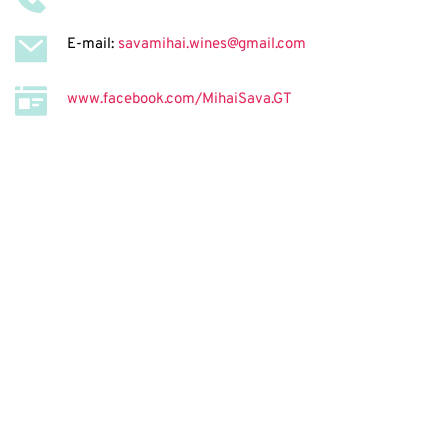
E-mail:
savamihai.wines@gmail.com
www.facebook.com/MihaiSava.GT