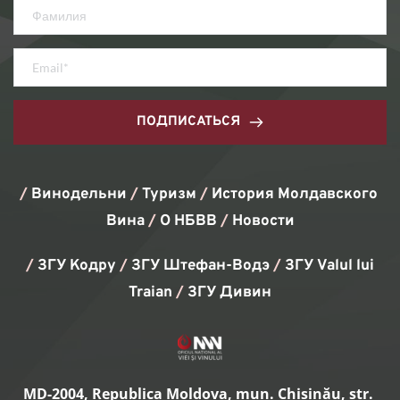
ПОДПИСАТЬСЯ
/ 
Винодельни 
/ 
Туризм
/ 
История Молдавского 
Вина
/ 
О НБВВ
/ 
Новости
/
 ЗГУ Кодру 
/
 ЗГУ Штефан-Водэ 
/
 ЗГУ Valul lui 
Traian 
/ 
ЗГУ Дивин
MD-2004, Republica Moldova, mun. Chișinău, str. 