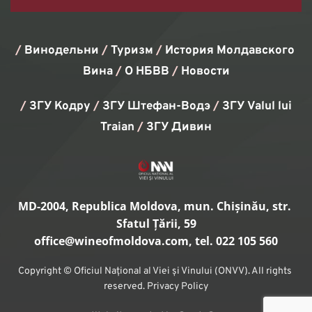
/ 
Винодельни 
/ 
Туризм
/ 
История Молдавского 
Вина
/ 
О НБВВ
/ 
Новости
/
 ЗГУ Кодру 
/
 ЗГУ Штефан-Водэ 
/
 ЗГУ Valul lui 
Traian 
/ 
ЗГУ Дивин
MD-2004, Republica Moldova, mun. Chișinău, str. 
Sfatul Țării, 59
office
@wineofmoldova.com, tel. 022 105 560
Copyright © Oficiul Național al Viei și Vinului (ONVV). All rights 
reserved. Privacy Policy