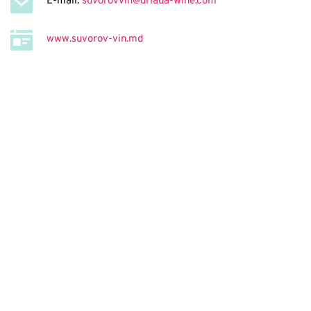
E-mail: 
suvorovvin@driada-wine.com
www.suvorov-vin.md