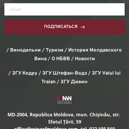
ПОДПИСАТЬСЯ
/ 
Винодельни 
/ 
Туризм
/ 
История Молдавского 
Вина
/ 
О НБВВ
/ 
Новости
/
 ЗГУ Кодру 
/
 ЗГУ Штефан-Водэ 
/
 ЗГУ Valul lui 
Traian 
/ 
ЗГУ Дивин
MD-2004, Republica Moldova, mun. Chișinău, str. 
Sfatul Țării, 59
office
@wineofmoldova.com, tel. 022 105 560