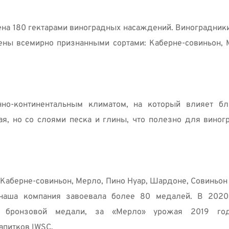
ена 180 гектарами виноградных насаждений. Виноградники
ны всемирно признанными сортами: Каберне-совиньон, М
о-континентальным климатом, на который влияет бли
я, но со слоями песка и глины, что полезно для виногр
Каберне-совиньон, Мерло, Пино Нуар, Шардоне, Совиньон Б
наша компания завоевала более 80 медалей. В 2020 
я бронзовой медали, за «Мерло» урожая 2019 год
питков IWSC. 