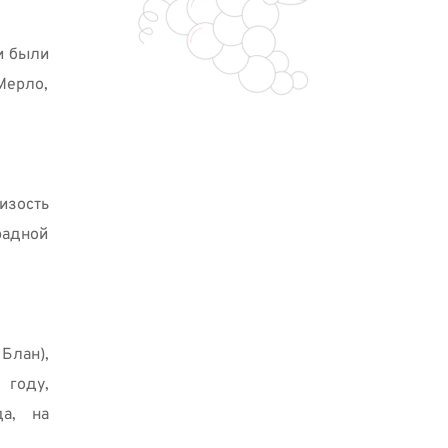
 были 
ерло, 
зость 
адной 
лан), 
году, 
а, на 