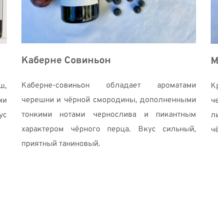
Каберне Совиньон 
М
Каберне-совиньон обладает ароматами 
, 
К
черешни и чёрной смородины, дополненными 
и 
ч
тонкими нотами чернослива и пикантным 
с 
л
характером чёрного перца. Вкус сильный, 
ч
приятный таниновый. 