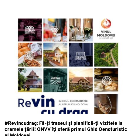
#Revincudrag: Fă-ți traseul și planifică-ți vizitele la
cramele țării! ONVV îți oferă primul Ghid Oenoturistic
al Moldovei