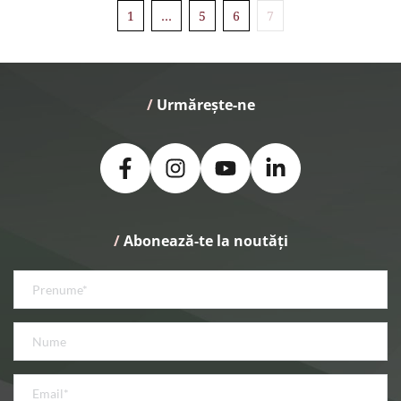
1
…
5
6
7
/
 Urmărește-ne
/
 Abonează-te la noutăți