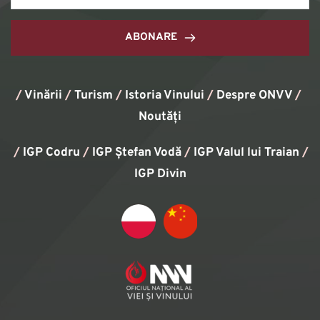
ABONARE
/
Vinării
/
Turism
/
Istoria Vinului
/ 
Despre ONVV
/
Noutăți
/
IGP Codru
/
IGP Ștefan Vodă
/
IGP Valul lui Traian
/ 
IGP Divin