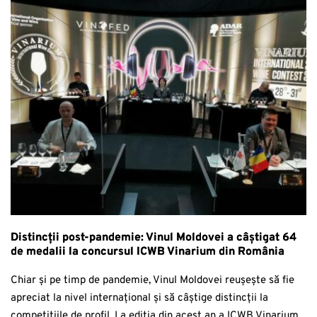
Distincții post-pandemie: Vinul Moldovei a câștigat 64
de medalii la concursul ICWB Vinarium din România
Chiar și pe timp de pandemie, Vinul Moldovei reușește să fie
apreciat la nivel internațional și să câștige distincții la
competițiile de profil. La ediția din acest an a ICWB Vinarium,