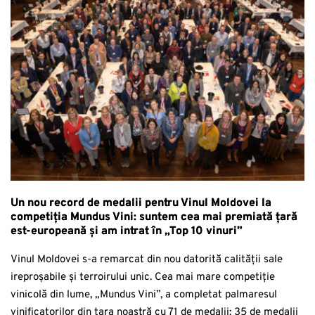
Un nou record de medalii pentru Vinul Moldovei la
competiția Mundus Vini: suntem cea mai premiată țară
est-europeană și am intrat în „Top 10 vinuri”
Vinul Moldovei s-a remarcat din nou datorită calității sale
ireproșabile și terroirului unic. Cea mai mare competiție
vinicolă din lume, „Mundus Vini”, a completat palmaresul
vinificatorilor din țara noastră cu 71 de medalii: 35 de medalii