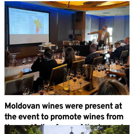
вина для продвижения вин из
портфеля одного из
крупнейших импортеров в
Польше, компании TIM
Moldovan wines were present at
the event to promote wines from
the portfolio of one of the largest