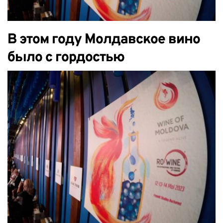
В этом году Молдавское вино
было с гордостью
представлено рекордным
количеством 40 виноделен, в
том числе 15 мелких
производителей, на RO Wine —
Международном фестивале
вина в Румынии