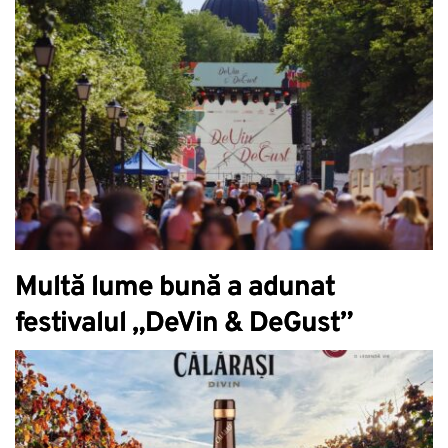
Vino 2023
Multă lume bună a adunat
festivalul „DeVin & DeGust”