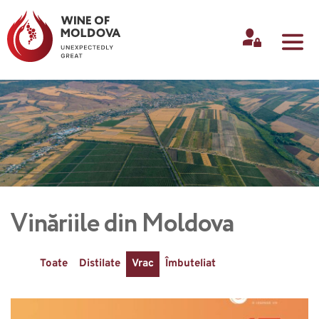
Vinăriile din Moldova 
Toate
Distilate
Vrac
Îmbuteliat