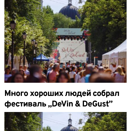
importers in Poland, the TIM
company
Много хороших людей собрал
фестиваль „DeVin & DeGust”