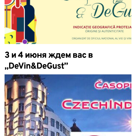
3 и 4 июня ждем вас в
„DeVin&DeGust”