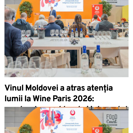
autohtone
Vinul Moldovei a atras atenția
lumii la Wine Paris 2026:
masterclass sold-out și interes tot
mai mare pentru soiurile
autohtone