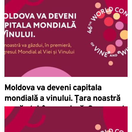
Moldova va deveni capitala
mondială a vinului. Țara noastră
va găzdui, în premieră, Congresul
Mondial al Viei și Vinului