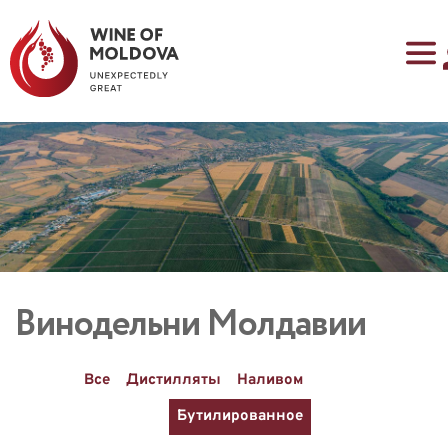
Винодельни Молдавии
Все
Дистилляты
Наливом
Бутилированное