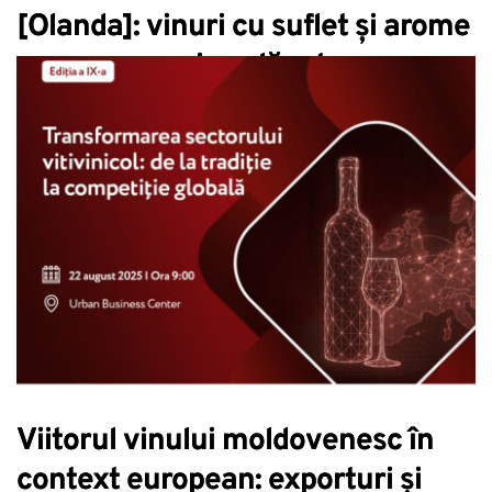
[Olanda]: vinuri cu suflet și arome
care au surprins plăcut
Viitorul vinului moldovenesc în
context european: exporturi și