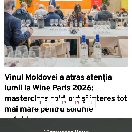
Vinul Moldovei a atras atenția
lumii la Wine Paris 2026:
masterclass sold-out și interes tot
1
…
12
13
14
mai mare pentru soiurile
autohtone
/
 Следите за Нами