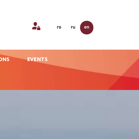
ro
ru
en
ONS
EVENTS