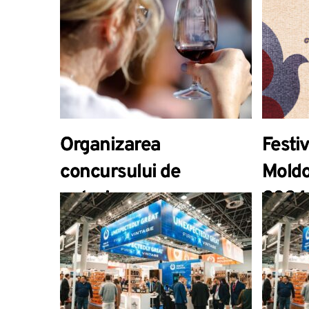
Organizarea
Festiv
concursului de
Moldo
autorizare a
2024, 
degustătorilor de
produse vitivinicole