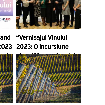
2023”.
 and
“Vernisajul Vinului
 2023
2023: O incursiune
test
vizuală în magia celei
de-a XX-a ediții”.