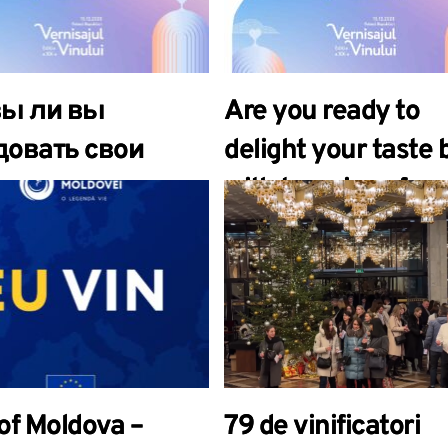
 a XX-a.
вин, 20-м выпуск
вы ли вы
Are you ready to
довать свои
delight your taste 
овые рецепторы
with top wines fro
ими винами из
Moldova?
овы?
of Moldova –
79 de vinificatori