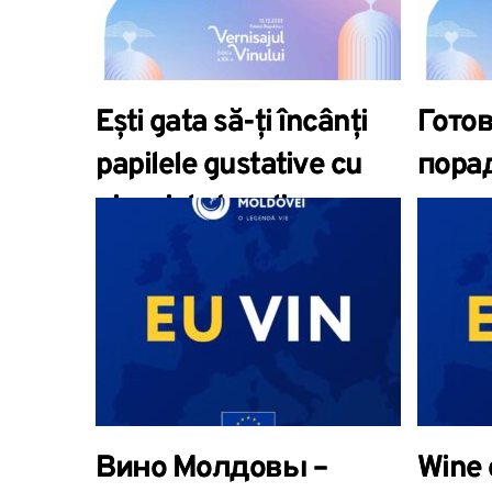
ediția
Ești gata să-ți încânți
Гото
papilele gustative cu
пора
vinuri de top din
вкус
Moldova?
лучш
Молд
Вино Молдовы –
Wine 