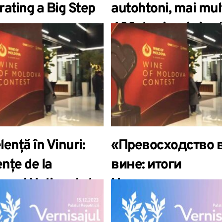
rating a Big Step
autohtoni, mai mul
ropean
400 de vinuri și su
ation.
oaspeți dragi a reun
Palatul Republicii e
de iarnă a Vernisaj
Vinului.
ență în Vinuri:
«Превосходство 
nțe de la
вине: итоги
rsul Național al
Национального
ui Moldovei
конкурса вин