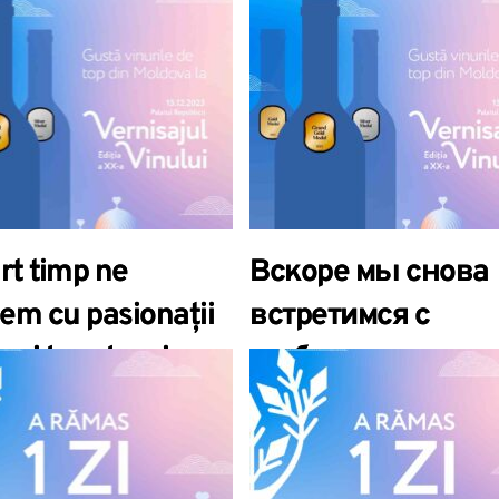
urt timp ne
Вскоре мы снова
em cu pasionații
встретимся с
uri la cel mai
любителями вина
tat eveniment
самом ожидаемо
l al iernii –
винном мероприя
ajul Vinului,
зимы – Вернисаж