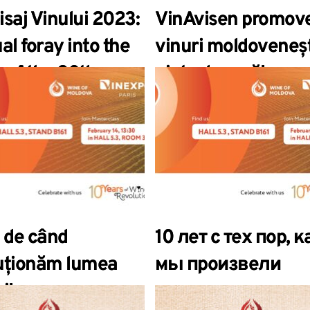
isaj Vinului 2023:
VinAvisen promov
al foray into the
vinuri moldoveneșt
 of the 20th
piața daneză!
n”.
i de când
10 лет с тех пор, к
uționăm lumea
мы произвели
i!
революцию в ми