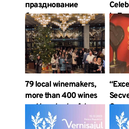
празднование
Celeb
большого шага в
in Eu
европейской
Integr
интеграции.
79 local winemakers,
“Excel
more than 400 wines
Secve
and hundreds of dear
Concu
guests brought
Vinul