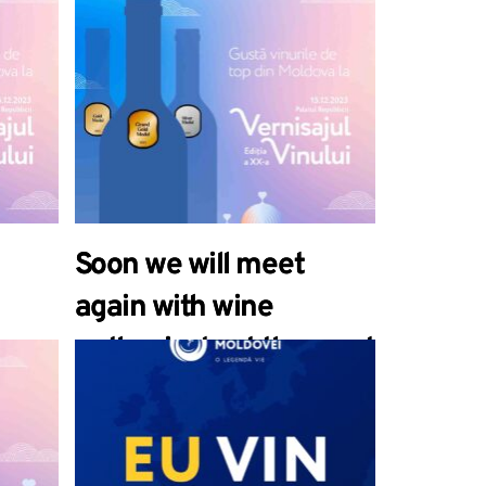
Soon we will meet
again with wine
 на
enthusiasts at the most
м
awaited wine event of
тии
the winter – the Wine
е
Vernissage, the 20th