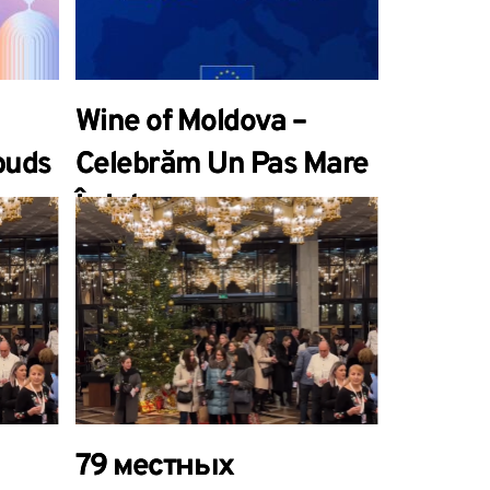
е.
edition.
Wine of Moldova –
buds
Celebrăm Un Pas Mare
m
În Integrarea
Europeană.
79 местных