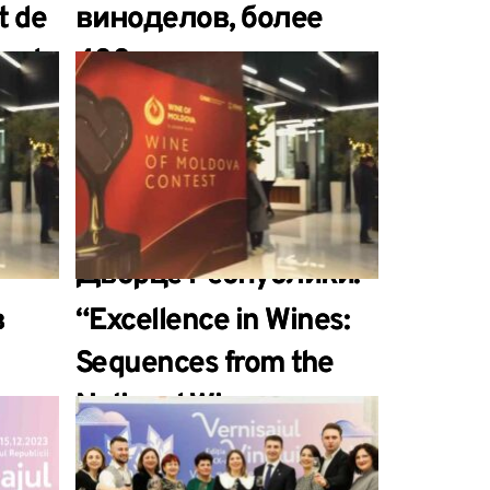
t de
виноделов, более
te de
400 вин и сотни
it la
дорогих гостей
diția
собрали зимний
ului
выпуск Винного
Вернисажа во
Дворце Республики.
в
“Excellence in Wines:
Sequences from the
National Wine
Competition of Moldova