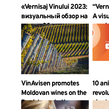
«Vernisaj Vinului 2023:
“Vern
визуальный обзор на
A visu
магию 20-го
magic
издания».
editio
VinAvisen promotes
10 an
Moldovan wines on the
revol
Danish market!
vinulu