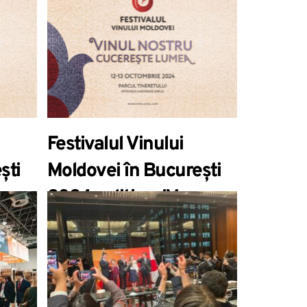
Festivalul Vinului
ști
Moldovei în București
2024, ediția a IV-a