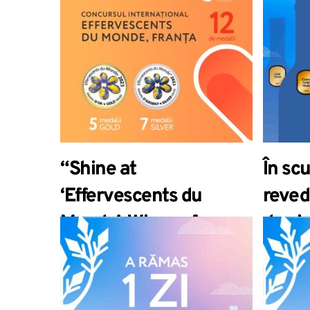
“Shine at
În sc
‘Effervescents du
reved
Monde’: Wines of
de vin
Moldova, Recognized
aștep
with 5 Gold and 7 Silver
vinico
Medals”
Vernis