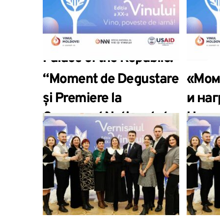
together the winter
2023”
edition of the Wine
Vernissage at the
Palace of the Republic.
“Moment de Degustare
«Мом
și Premiere la
и на
Concursul Național al
Наци
Vinului Moldovei
конк
2023”.
Молд