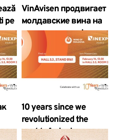
ează
VinAvisen продвигает
i pe
молдавские вина на
датском рынке!
ак
10 years since we
revolutionized the
ре
world of wine!