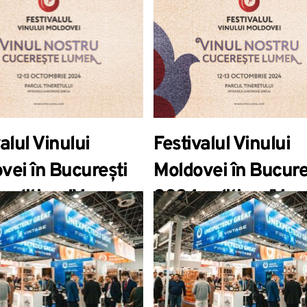
вина!
alul Vinului
Festivalul Vinului
vei în București
Moldovei în Bucure
ediția a IV-a
2024, ediția a IV-a