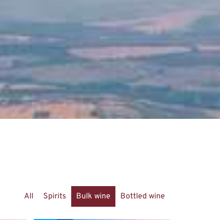
All
Spirits
Bulk wine
Bottled wine