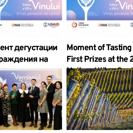
.
Молдовы 2023».
ент дегустации
Moment of Tasting
граждения на
First Prizes at the
ональном
National Wine Con
урсе вин
of Moldova”.
овы 2023».