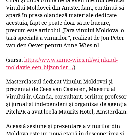
Chiar și după o lună de la evenimentul dedicat
Vinului Moldovei din Amsterdam, continuă să
apară în presa olandeză materiale dedicate
acestuia, fapt ce poate doar să ne bucure,
precum este articolul „Țara vinului Moldova, o
țară specială a vinurilor”, realizat de Jon Peter
van den Oever pentru Anne-Wies.nl.
(sursa:
https://www.anne-wies.nl/wijnland-
moldavie-een-bijzonder…/
).
Masterclassul dedicat Vinului Moldovei și
prezentat de Cees van Casteren, Maestru al
Vinului în Olanda, consultant, scriitor, profesor
și jurnalist independent și organizat de agenția
PitchPR a avut loc la Maurits Hotel, Amsterdam.
Această sesiune și prezentare a vinurilor din
Moldova este un nouă etapă în descoperirea și