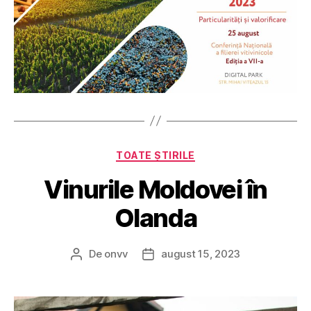
Categorii
TOATE ȘTIRILE
Vinurile Moldovei în
Olanda
De
onvv
august 15, 2023
Autor
Dată
articol
articol