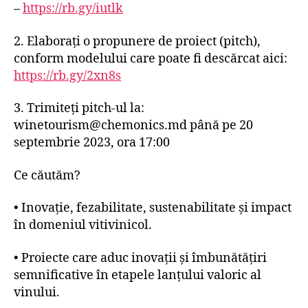
–
https://rb.gy/iutlk
2. Elaborați o propunere de proiect (pitch),
conform modelului care poate fi descărcat aici:
https://rb.gy/2xn8s
3. Trimiteți pitch-ul la:
winetourism@chemonics.md până pe 20
septembrie 2023, ora 17:00
Ce căutăm?
• Inovație, fezabilitate, sustenabilitate și impact
în domeniul vitivinicol.
• Proiecte care aduc inovații și îmbunătățiri
semnificative în etapele lanțului valoric al
vinului.