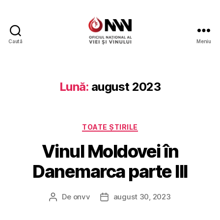
Caută
Meniu
Wine
of
Moldova
Lună:
august 2023
Categorii
TOATE ȘTIRILE
Vinul Moldovei în
Danemarca parte III
De
onvv
august 30, 2023
Autor
Dată
articol
articol