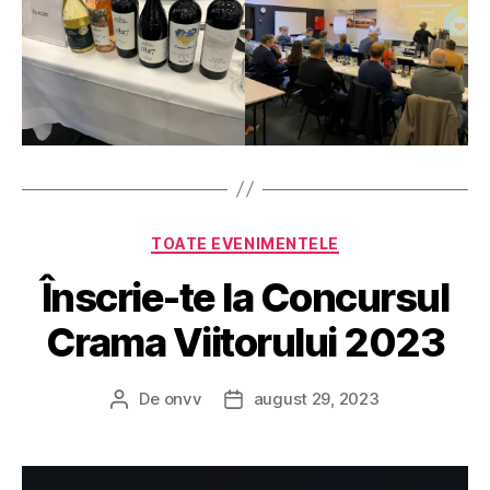
Categorii
TOATE EVENIMENTELE
Înscrie-te la Concursul
Crama Viitorului 2023
De
onvv
august 29, 2023
Autor
Dată
articol
articol