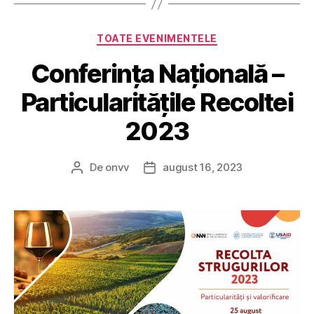
Categorii
TOATE EVENIMENTELE
Conferința Națională –
Particularitățile Recoltei
2023
De
onvv
august 16, 2023
Autor
Dată
articol
articol