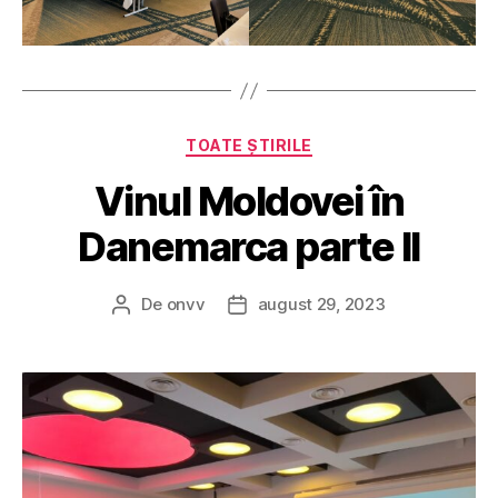
Categorii
TOATE ȘTIRILE
Vinul Moldovei în
Danemarca parte II
De
onvv
august 29, 2023
Autor
Dată
articol
articol