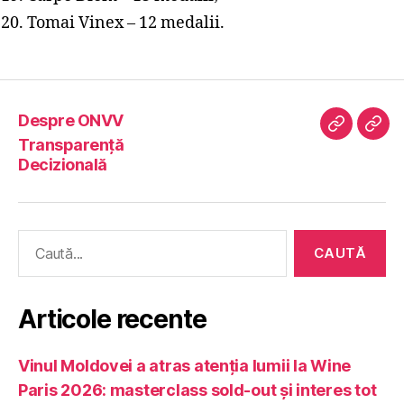
Tomai Vinex – 12 medalii.
Despre ONVV
Despre
Tran
Transparență
ONVV
Deci
Decizională
Caută
după:
Articole recente
Vinul Moldovei a atras atenția lumii la Wine
Paris 2026: masterclass sold-out și interes tot