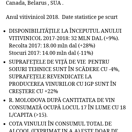
Canada, Belarus , SUA .
Anul vitivinicol 2018. Date statistice pe scurt
DISPONIBILITĂȚILE LA ÎNCEPUTUL ANULUI
VITIVINICOL 2017-2018: 32 MLN DAL (+9%).
Recolta 2017: 18.00 mln dal (+28%)
Stocuri 2017: 14.00 mln dal (-11%)
SUPRAFEȚELE DE VIȚĂ DE VIE PENTRU
SOIURI TEHNICE SUNT ÎN SCĂDERE CU -4%,
SUPRAFEȚELE REVENDICATE LA
PRODUCEREA VINURILOR CU IGP SUNT ÎN
CREȘTERE CU +22%
R. MOLODOVA DUPĂ CANTITATEA DE VIN
CONSUMATĂ OCUPĂ LOCUL 17 ÎN LUME CU 18
L/CAPITA (>15).
COTA VINULUI ÎN CONSUMUL TOTAL DE
ALCOOL (EXPRIMAT IN A.A) ESTE DOAR DE