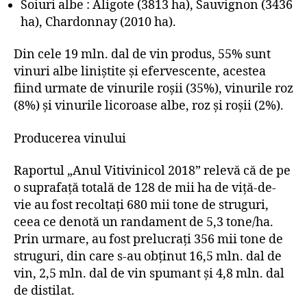
Soiuri albe : Aligote (3813 ha), Sauvignon (3436
ha), Chardonnay (2010 ha).
Din cele 19 mln. dal de vin produs, 55% sunt
vinuri albe liniștite și efervescente, acestea
fiind urmate de vinurile roșii (35%), vinurile roz
(8%) și vinurile licoroase albe, roz și roșii (2%).
Producerea vinului
Raportul „Anul Vitivinicol 2018” relevă că de pe
o suprafață totală de 128 de mii ha de viță-de-
vie au fost recoltați 680 mii tone de struguri,
ceea ce denotă un randament de 5,3 tone/ha.
Prin urmare, au fost prelucrați 356 mii tone de
struguri, din care s-au obținut 16,5 mln. dal de
vin, 2,5 mln. dal de vin spumant și 4,8 mln. dal
de distilat.