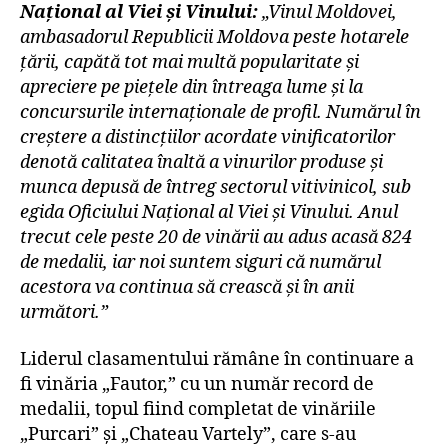
Național al Viei și Vinului:
„Vinul Moldovei,
ambasadorul Republicii Moldova peste hotarele
țării, capătă tot mai multă popularitate și
apreciere pe piețele din întreaga lume și la
concursurile internaționale de profil. Numărul în
creștere a distincțiilor acordate vinificatorilor
denotă calitatea înaltă a vinurilor produse și
munca depusă de întreg sectorul vitivinicol, sub
egida Oficiului Național al Viei și Vinului. Anul
trecut cele peste 20 de vinării au adus acasă 824
de medalii, iar noi suntem siguri că numărul
acestora va continua să crească și în anii
următori.”
Liderul clasamentului rămâne în continuare a
fi vinăria „Fautor,” cu un număr record de
medalii, topul fiind completat de vinăriile
„Purcari” și „Chateau Vartely”, care s-au