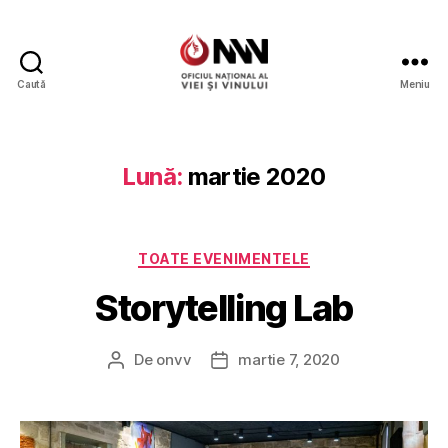
Caută
Meniu
Wine
of
Moldova
Lună:
martie 2020
Categorii
TOATE EVENIMENTELE
Storytelling Lab
De
onvv
martie 7, 2020
Autor
Dată
articol
articol