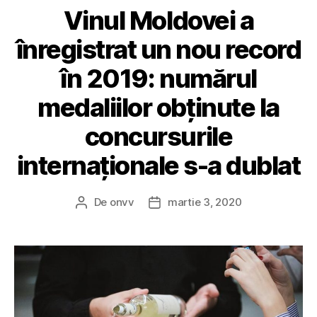
Vinul Moldovei a
înregistrat un nou record
în 2019: numărul
medaliilor obținute la
concursurile
internaționale s-a dublat
De
onvv
martie 3, 2020
Autor
Dată
articol
articol