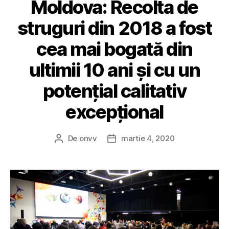
Moldova: Recolta de
struguri din 2018 a fost
cea mai bogată din
ultimii 10 ani și cu un
potențial calitativ
excepțional
De
onvv
martie 4, 2020
Autor
Dată
articol
articol