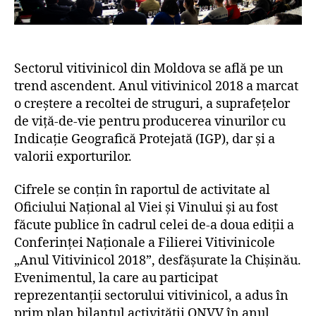
Sectorul vitivinicol din Moldova se află pe un
trend ascendent. Anul vitivinicol 2018 a marcat
o creștere a recoltei de struguri, a suprafețelor
de viță-de-vie pentru producerea vinurilor cu
Indicație Geografică Protejată (IGP), dar și a
valorii exporturilor.
Cifrele se conțin în raportul de activitate al
Oficiului Național al Viei și Vinului și au fost
făcute publice în cadrul celei de-a doua ediții a
Conferinței Naționale a Filierei Vitivinicole
„Anul Vitivinicol 2018”, desfășurate la Chișinău.
Evenimentul, la care au participat
reprezentanții sectorului vitivinicol, a adus în
prim plan bilanțul activității ONVV în anul