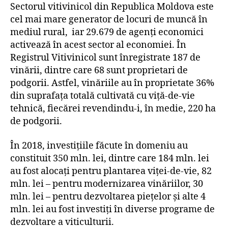
Sectorul vitivinicol din Republica Moldova este
cel mai mare generator de locuri de muncă în
mediul rural, iar 29.679 de agenți economici
activează în acest sector al economiei. În
Registrul Vitivinicol sunt înregistrate 187 de
vinării, dintre care 68 sunt proprietari de
podgorii. Astfel, vinăriile au în proprietate 36%
din suprafața totală cultivată cu viță-de-vie
tehnică, fiecărei revendindu-i, în medie, 220 ha
de podgorii.
În 2018, investițiile făcute în domeniu au
constituit 350 mln. lei, dintre care 184 mln. lei
au fost alocați pentru plantarea viței-de-vie, 82
mln. lei – pentru modernizarea vinăriilor, 30
mln. lei – pentru dezvoltarea piețelor și alte 4
mln. lei au fost investiți în diverse programe de
dezvoltare a viticulturii.