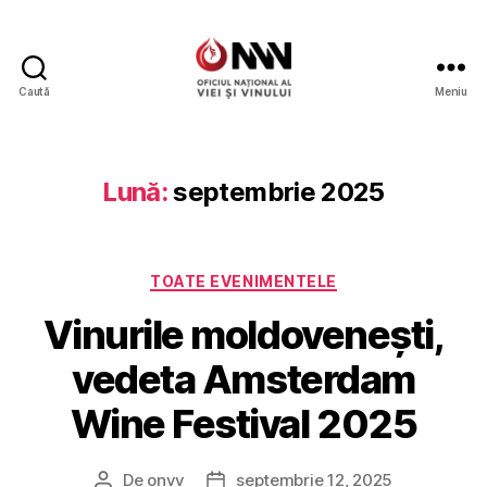
Caută
Meniu
Wine
of
Moldova
Lună:
septembrie 2025
Categorii
TOATE EVENIMENTELE
Vinurile moldovenești,
vedeta Amsterdam
Wine Festival 2025
De
onvv
septembrie 12, 2025
Autor
Dată