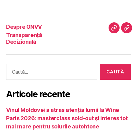
Despre ONVV
Despre
Tran
Transparență
ONVV
Deci
Decizională
Caută
după:
Articole recente
Vinul Moldovei a atras atenția lumii la Wine
Paris 2026: masterclass sold-out și interes tot
mai mare pentru soiurile autohtone