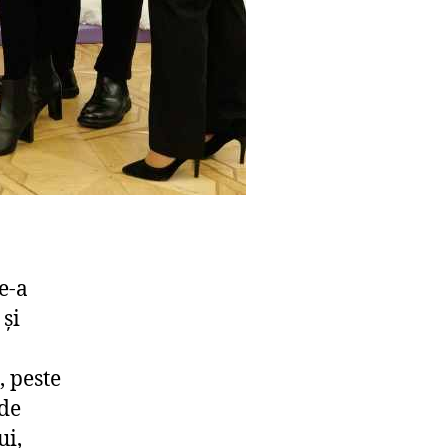
e-a
 și
, peste
 de
ui,