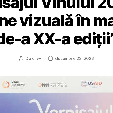
isajul Vinului 2
ne vizuală în ma
de-a XX-a ediții”
De
onvv
decembrie 22, 2023
Autor
Dată
articol
articol