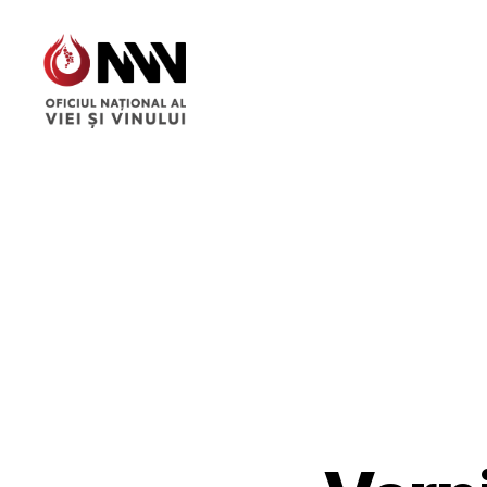
Wine
of
Moldova