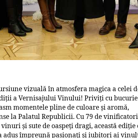
ursiune vizuală în atmosfera magica a celei d
iții a Vernisajului Vinului! Priviți cu bucurie
asm momentele pline de culoare și aromă,
se la Palatul Republicii. Cu 79 de vinificatori
vinuri și sute de oaspeți dragi, această ediție
a adus împreună pasionați și iubitori ai vinul