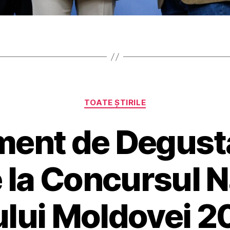
Categorii
TOATE ȘTIRILE
ent de Degusta
 la Concursul Na
lui Moldovei 2