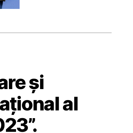
re și
țional al
023”.