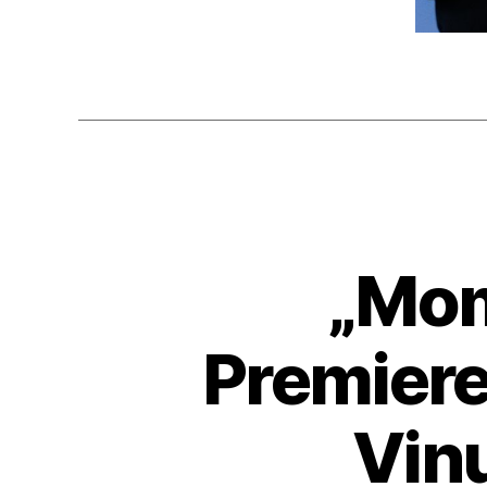
„Mom
Premiere
Vinu