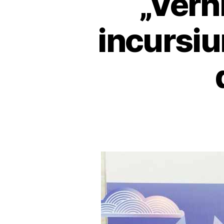
„Vern
incursiu