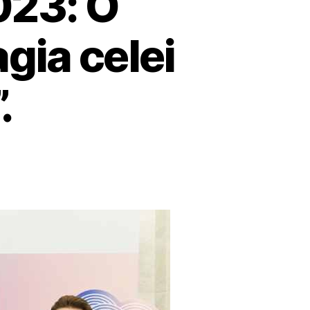
023: O
gia celei
.