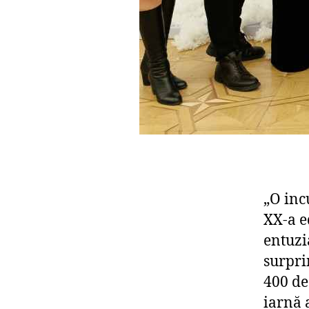
„O inc
XX-a ed
entuzi
surprin
400 de 
iarnă 