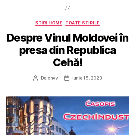
Categorii
ȘTIRI HOME
TOATE ȘTIRILE
Despre Vinul Moldovei în
presa din Republica
Cehă!
De
onvv
iunie 15, 2023
Autor
Dată
articol
articol