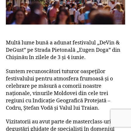
Multă lume bună a adunat festivalul „DeVin &
DeGust” pe Strada Pietonală „Eugen Doga” din
Chișinău în zilele de 3 și 4 iunie.
Suntem recunoscători tuturor oaspeților
festivalului pentru atmosfera frumoasă și o
celebrare pe măsură a comorii noastre
naționale, vinurile Moldovei din cele trei
regiuni cu Indicație Geografică Protejată –
Codru, Ștefan Vodă și Valul lui Traian.
Vizitatorii au avut parte de masterclass-uri și
degustări ghidate de specialiști în domeniul