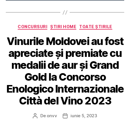
Categorii
CONCURSURI
ȘTIRI HOME
TOATE ȘTIRILE
Vinurile Moldovei au fost
apreciate și premiate cu
medalii de aur și Grand
Gold la Concorso
Enologico Internazionale
Città del Vino 2023
De
onvv
iunie 5, 2023
Autor
Dată
articol
articol