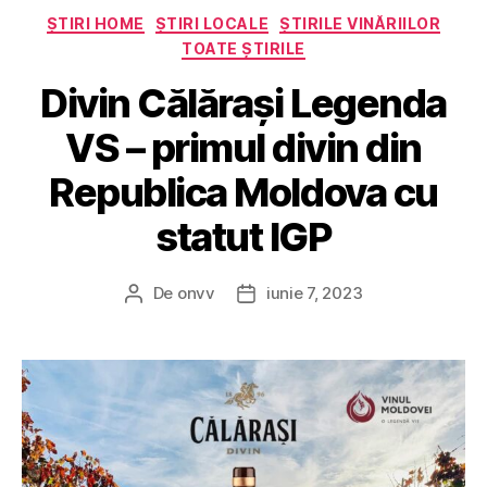
Categorii
ȘTIRI HOME
ȘTIRI LOCALE
ȘTIRILE VINĂRIILOR
TOATE ȘTIRILE
Divin Călărași Legenda
VS – primul divin din
Republica Moldova cu
statut IGP
De
onvv
iunie 7, 2023
Autor
Dată
articol
articol