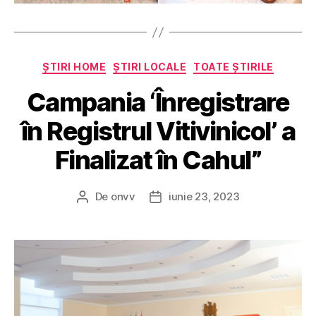
Categorii
ȘTIRI HOME
ȘTIRI LOCALE
TOATE ȘTIRILE
Campania ‘Înregistrare
în Registrul Vitivinicol’ a
Finalizat în Cahul”
De
onvv
iunie 23, 2023
Autor
Dată
articol
articol