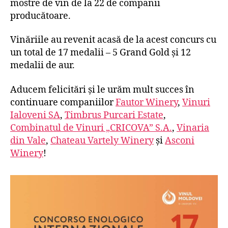
mostre de vin de la 22 de companii
producătoare.
Vinăriile au revenit acasă de la acest concurs cu
un total de 17 medalii – 5 Grand Gold și 12
medalii de aur.
Aducem felicitări și le urăm mult succes în
continuare companiilor
Fautor Winery
,
Vinuri
Ialoveni SA
,
Timbrus Purcari Estate
,
Combinatul de Vinuri „CRICOVA” S.A.
,
Vinaria
din Vale
,
Chateau Vartely Winery
și
Asconi
Winery
!