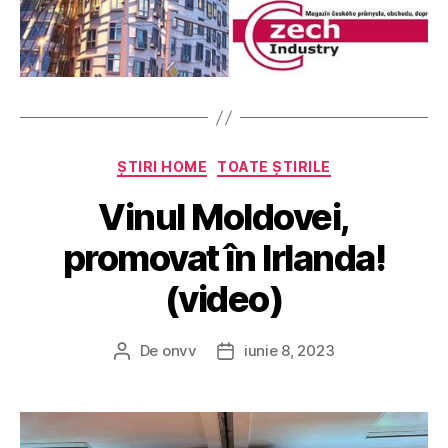
Categorii
ȘTIRI HOME
TOATE ȘTIRILE
Vinul Moldovei,
promovat în Irlanda!
(video)
De
onvv
iunie 8, 2023
Autor
Dată
articol
articol