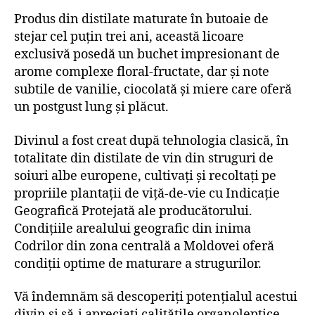
Produs din distilate maturate în butoaie de
stejar cel puțin trei ani, această licoare
exclusivă posedă un buchet impresionant de
arome complexe floral-fructate, dar și note
subtile de vanilie, ciocolată și miere care oferă
un postgust lung și plăcut.
Divinul a fost creat după tehnologia clasică, în
totalitate din distilate de vin din struguri de
soiuri albe europene, cultivați și recoltați pe
propriile plantații de viță-de-vie cu Indicație
Geografică Protejată ale producătorului.
Condițiile arealului geografic din inima
Codrilor din zona centrală a Moldovei oferă
condiții optime de maturare a strugurilor.
Vă îndemnăm să descoperiți potențialul acestui
divin și să-i apreciați calitățile organoleptice.