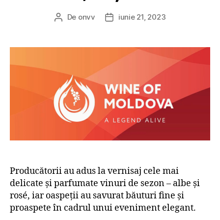
De
onvv
iunie 21, 2023
Autor
Dată
articol
articol
Producătorii au adus la vernisaj cele mai
delicate și parfumate vinuri de sezon – albe și
rosé, iar oaspeții au savurat băuturi fine și
proaspete în cadrul unui eveniment elegant.