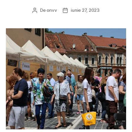
De
onvv
iunie 27, 2023
Autor
Dată
articol
articol