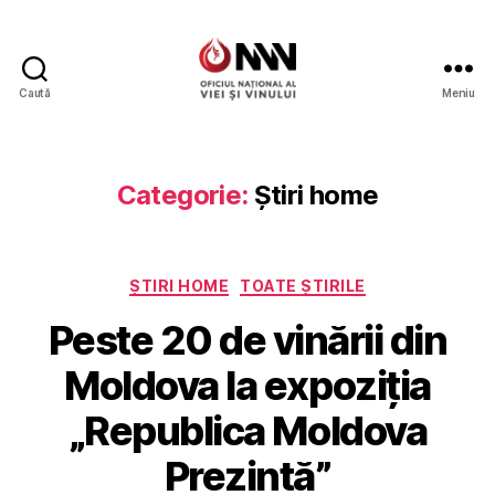
Caută
Meniu
Wine
of
Moldova
Categorie:
Știri home
Categorii
ȘTIRI HOME
TOATE ȘTIRILE
Peste 20 de vinării din
Moldova la expoziția
„Republica Moldova
Prezintă”