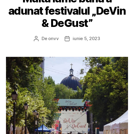
adunat festivalul „DeVin
& DeGust”
De
onvv
iunie 5, 2023
Autor
Dată
articol
articol