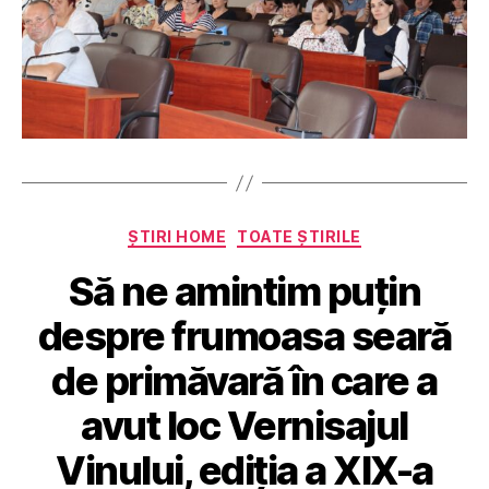
Categorii
ȘTIRI HOME
TOATE ȘTIRILE
Să ne amintim puțin
despre frumoasa seară
de primăvară în care a
avut loc Vernisajul
Vinului, ediția a XIX-a