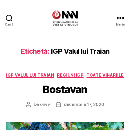
Caută
Meniu
Wine
of
Moldova
Etichetă:
IGP Valul lui Traian
Categorii
IGP VALUL LUI TRAIAN
REGIUNI IGP
TOATE VINĂRIILE
Bostavan
De
onvv
decembrie 17, 2020
Autor
Dată
articol
articol