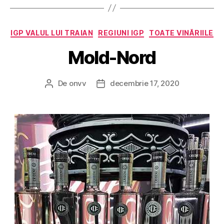
Categorii
IGP VALUL LUI TRAIAN
REGIUNI IGP
TOATE VINĂRIILE
Mold-Nord
De
onvv
decembrie 17, 2020
Autor
Dată
articol
articol