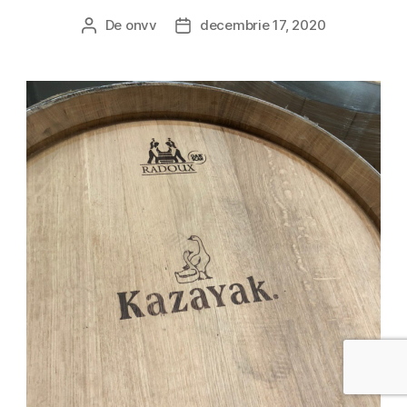
De
onvv
decembrie 17, 2020
Autor
Dată
articol
articol