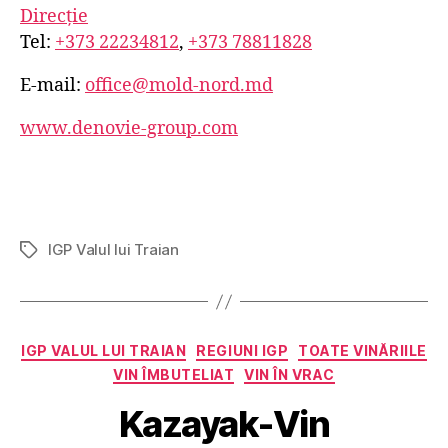
Direcție
Tel:
+373 22234812
,
+373 78811828
E-mail:
office@mold-nord.md
www.denovie-group.com
IGP Valul lui Traian
Etichete
Categorii
IGP VALUL LUI TRAIAN
REGIUNI IGP
TOATE VINĂRIILE
VIN ÎMBUTELIAT
VIN ÎN VRAC
Kazayak-Vin