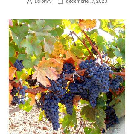
De
onvv
decembrie 17, 2020
Autor
Dată
articol
articol