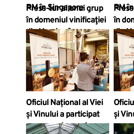
RM în Singapore
RM în
Press-tur al unui grup
Press
în domeniul vinificaţiei
în dom
din Ucraina în
din U
Republica Moldova
Repub
Oficiul Național al Viei
Oficiu
și Vinului a participat
și Vin
cu prezentarea și
cu pr