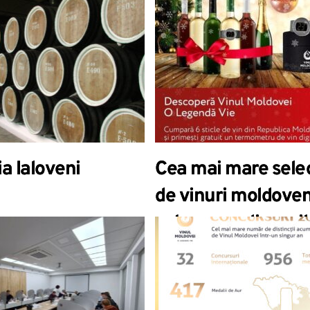
ia Ialoveni
Cea mai mare sele
de vinuri moldoven
este acum disponib
pe piața din Român
ONVV în parteneria
TopDrinks.ro au la