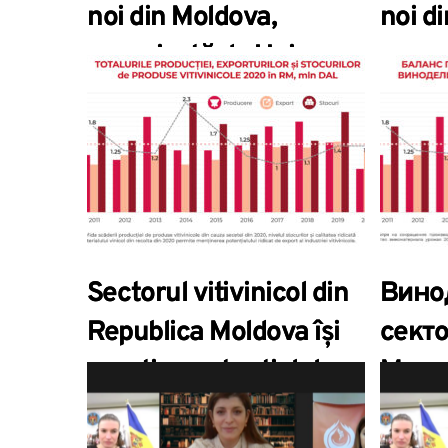
noi din Moldova,
noi d
organizată de Uniunea
organ
Comercial Financiară
Comer
Rusă în parteneriat cu
Rusă 
NOVIKOV GROUP
NOVI
Sectorul vitivinicol din
Вино
Republica Moldova își
сект
menține potențialul
Молд
competitiv pentru
высо