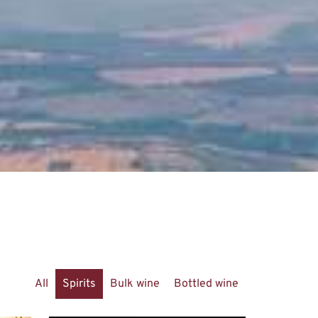
All
Spirits
Bulk wine
Bottled wine