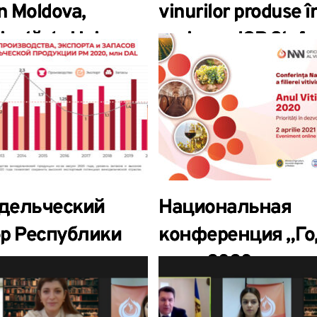
in Moldova,
vinurilor produse î
izată de Uniunea
regiunea IGP Ștefa
cial Financiară
Vodă
în parteneriat cu
KOV GROUP
дельческий
Национальная
ор Республики
конференция „Го
ова сохраняет
вина 2020.
кий потенциал
Приоритеты разв