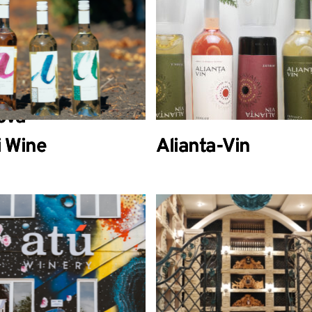
tarea vinurilor la
ul de vinuri
operirea unei țări
le” din or.
ova
i Wine
Alianta-Vin