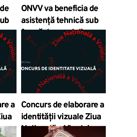
 de
ONVV va beneficia de
sub
asistență tehnică sub
formă de grant din
partea Delegației
Uniunii Europene
re a
Concurs de elaborare a
Ziua
identității vizuale Ziua
Națională a Vinului