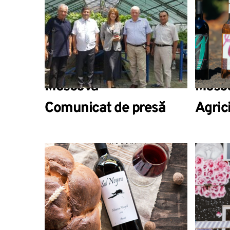
degustarea vinurilor la
degus
salonul de vinuri
salon
„Descoperirea unei țări
„Desc
vinicole” din or.
vinico
Moscova
Mosc
Comunicat de presă
Agric