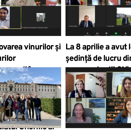
дальнейшего
отрасли”
ития
varea vinurilor și
La 8 aprilie a avut 
rilor
ședință de lucru di
venești în
reprezentanții ONV
pore discutată la
Ambasada Republic
ța online dintre
Moldova în Republ
, Ambasada
Cehă
vei în Japonia și
latul Onorific al