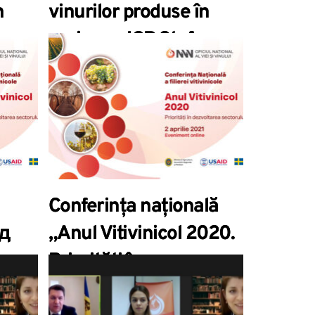
n
vinurilor produse în
n
regiunea IGP Ștefan
Vodă
Conferința națională
д
„Anul Vitivinicol 2020.
Priorități în
ития
dezvoltarea