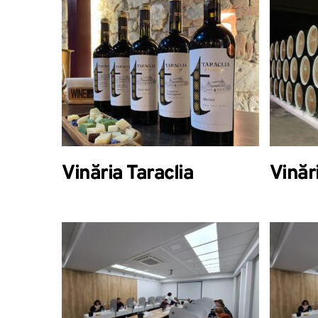
Vinăria Taraclia
Vinăr