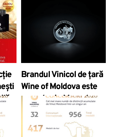
cție
Brandul Vinicol de țară
ești
Wine of Moldova este
ilă
onorat prin Moneda
ia.
Jubiliară “Vinurile
t cu
Moldovei”, lansată
nsat
recent de Banca