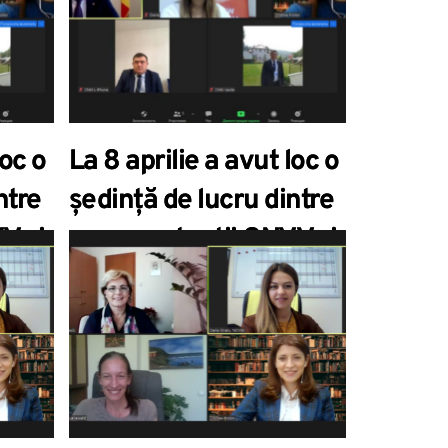
sectorului”
loc o
La 8 aprilie a avut loc o
ntre
ședință de lucru dintre
V și
reprezentanții ONVV și
ii
Ambasada Republicii
ica
Moldova în Republica
Cehă