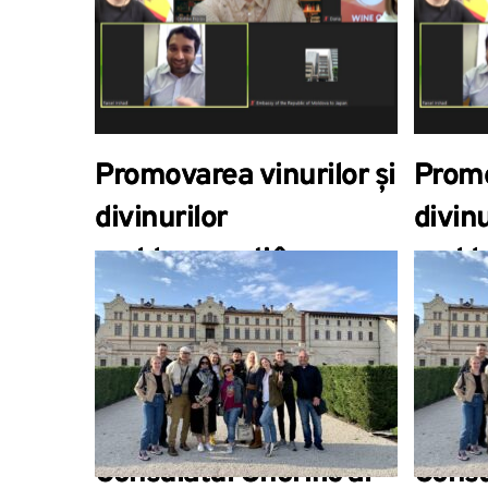
dezvoltarea ulterioară
для 
разв
Promovarea vinurilor și
Promo
divinurilor
divinu
moldovenești în
moldo
Singapore discutată la
Singa
ședința online dintre
ședin
ONVV, Ambasada
ONVV
Moldovei în Japonia și
Moldo
Consulatul Onorific al
Consu