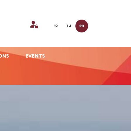
ro
ru
en
ONS
EVENTS