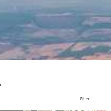
s
Filter: