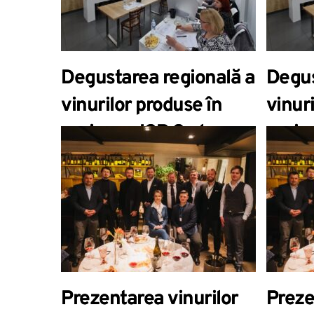
Degustarea regională a
Degus
vinurilor produse în
vinur
regiunea IGP Codru
regiu
Prezentarea vinurilor
Preze