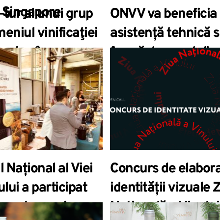
 Singapore
-tur al unui grup
ONVV va beneficia
eniul vinificaţiei
asistență tehnică 
craina în
formă de grant din
lica Moldova
partea Delegației
Uniunii Europene
l Național al Viei
Concurs de elabora
ului a participat
identității vizuale 
ezentarea și
Națională a Vinului